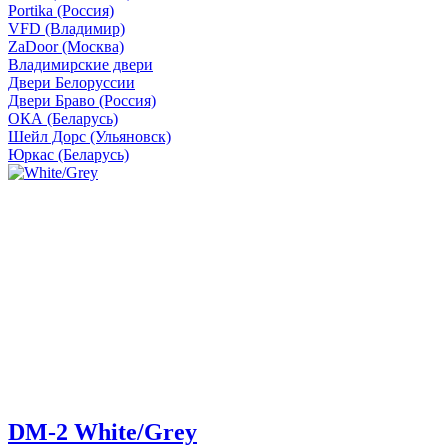
Portika (Россия)
VFD (Владимир)
ZaDoor (Москва)
Владимирские двери
Двери Белоруссии
Двери Браво (Россия)
ОКА (Беларусь)
Шейл Дорс (Ульяновск)
Юркас (Беларусь)
DM-2 White/Grey