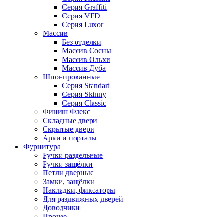
Серия Graffiti
Серия VFD
Серия Luxor
Массив
Без отделки
Массив Сосны
Массив Ольхи
Массив Дуба
Шпонированные
Серия Standart
Серия Skinny
Серия Classic
Финиш Флекс
Складные двери
Скрытые двери
Арки и порталы
Фурнитура
Ручки раздельные
Ручки защёлки
Петли дверные
Замки, защёлки
Накладки, фиксаторы
Для раздвижных дверей
Доводчики
Прочее