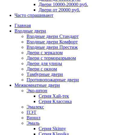
Двери 10000-20000 руб.
Двери от 20000 руб.
Часто спрашивают
Главная
Входные двери
Входные двери Стандарт
Входные двери Комфорт
Входные двери Престиж
Двери с зеркалом
Двери с терморазрывом
Двери для улицы
Двери с окном
Тамбурные двери
Противопожарные двери
Межкомнатные двери
Эко-шпон
Серия Хай-тек
Серия Классика
Эмалекс
ПЭТ
Винил
Эмаль
Серия Skinny
Серия Klassika