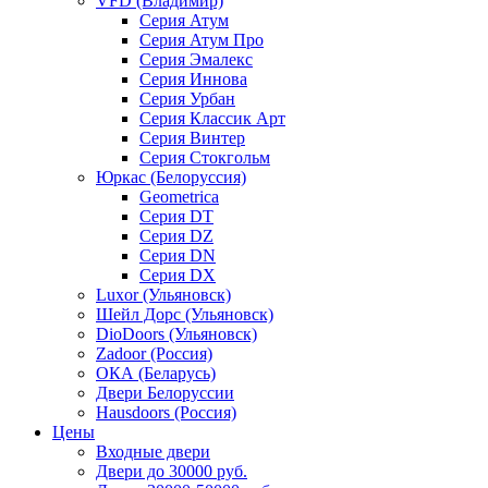
VFD (Владимир)
Серия Атум
Серия Атум Про
Серия Эмалекс
Серия Иннова
Серия Урбан
Серия Классик Арт
Серия Винтер
Серия Стокгольм
Юркас (Белоруссия)
Geometrica
Серия DT
Серия DZ
Серия DN
Серия DX
Luxor (Ульяновск)
Шейл Дорс (Ульяновск)
DioDoors (Ульяновск)
Zadoor (Россия)
ОКА (Беларусь)
Двери Белоруссии
Hausdoors (Россия)
Цены
Входные двери
Двери до 30000 руб.