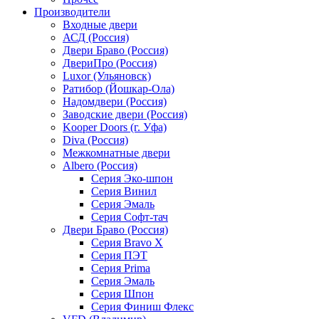
Производители
Входные двери
АСД (Россия)
Двери Браво (Россия)
ДвериПро (Россия)
Luxor (Ульяновск)
Ратибор (Йошкар-Ола)
Надомдвери (Россия)
Заводские двери (Россия)
Kooper Doors (г. Уфа)
Diva (Россия)
Межкомнатные двери
Albero (Россия)
Серия Эко-шпон
Серия Винил
Серия Эмаль
Серия Софт-тач
Двери Браво (Россия)
Серия Bravo X
Серия ПЭТ
Серия Prima
Серия Эмаль
Серия Шпон
Серия Финиш Флекс