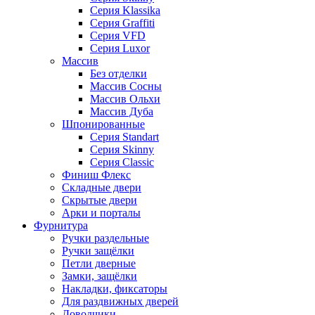
Серия Klassika
Серия Graffiti
Серия VFD
Серия Luxor
Массив
Без отделки
Массив Сосны
Массив Ольхи
Массив Дуба
Шпонированные
Серия Standart
Серия Skinny
Серия Classic
Финиш Флекс
Складные двери
Скрытые двери
Арки и порталы
Фурнитура
Ручки раздельные
Ручки защёлки
Петли дверные
Замки, защёлки
Накладки, фиксаторы
Для раздвижных дверей
Доводчики