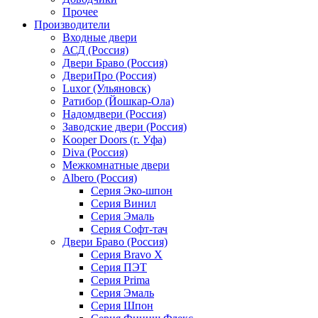
Прочее
Производители
Входные двери
АСД (Россия)
Двери Браво (Россия)
ДвериПро (Россия)
Luxor (Ульяновск)
Ратибор (Йошкар-Ола)
Надомдвери (Россия)
Заводские двери (Россия)
Kooper Doors (г. Уфа)
Diva (Россия)
Межкомнатные двери
Albero (Россия)
Серия Эко-шпон
Серия Винил
Серия Эмаль
Серия Софт-тач
Двери Браво (Россия)
Серия Bravo X
Серия ПЭТ
Серия Prima
Серия Эмаль
Серия Шпон