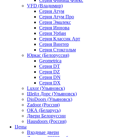
Серия Финиш Флекс
VFD (Владимир)
Серия Атум
Серия Атум Про
Серия Эмалекс
Серия Иннова
Серия Урбан
Серия Классик Арт
Серия Винтер
Серия Стокгольм
Юркас (Белоруссия)
Geometrica
Серия DT
Серия DZ
Серия DN
Серия DX
Luxor (Ульяновск)
Шейл Дорс (Ульяновск)
DioDoors (Ульяновск)
Zadoor (Россия)
ОКА (Беларусь)
Двери Белоруссии
Hausdoors (Россия)
Цены
Входные двери