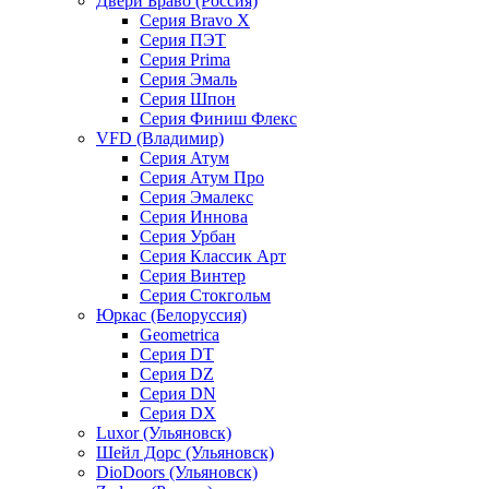
Двери Браво (Россия)
Серия Bravo X
Серия ПЭТ
Серия Prima
Серия Эмаль
Серия Шпон
Серия Финиш Флекс
VFD (Владимир)
Серия Атум
Серия Атум Про
Серия Эмалекс
Серия Иннова
Серия Урбан
Серия Классик Арт
Серия Винтер
Серия Стокгольм
Юркас (Белоруссия)
Geometrica
Серия DT
Серия DZ
Серия DN
Серия DX
Luxor (Ульяновск)
Шейл Дорс (Ульяновск)
DioDoors (Ульяновск)