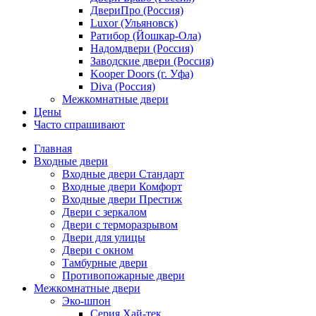
ДвериПро (Россия)
Luxor (Ульяновск)
Ратибор (Йошкар-Ола)
Надомдвери (Россия)
Заводские двери (Россия)
Kooper Doors (г. Уфа)
Diva (Россия)
Межкомнатные двери
Цены
Часто спрашивают
Главная
Входные двери
Входные двери Стандарт
Входные двери Комфорт
Входные двери Престиж
Двери с зеркалом
Двери с терморазрывом
Двери для улицы
Двери с окном
Тамбурные двери
Противопожарные двери
Межкомнатные двери
Эко-шпон
Серия Хай-тек