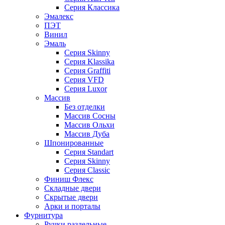
Серия Классика
Эмалекс
ПЭТ
Винил
Эмаль
Серия Skinny
Серия Klassika
Серия Graffiti
Серия VFD
Серия Luxor
Массив
Без отделки
Массив Сосны
Массив Ольхи
Массив Дуба
Шпонированные
Серия Standart
Серия Skinny
Серия Classic
Финиш Флекс
Складные двери
Скрытые двери
Арки и порталы
Фурнитура
Ручки раздельные