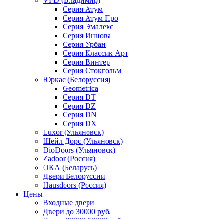
VFD (Владимир)
Серия Атум
Серия Атум Про
Серия Эмалекс
Серия Иннова
Серия Урбан
Серия Классик Арт
Серия Винтер
Серия Стокгольм
Юркас (Белоруссия)
Geometrica
Серия DT
Серия DZ
Серия DN
Серия DX
Luxor (Ульяновск)
Шейл Дорс (Ульяновск)
DioDoors (Ульяновск)
Zadoor (Россия)
ОКА (Беларусь)
Двери Белоруссии
Hausdoors (Россия)
Цены
Входные двери
Двери до 30000 руб.