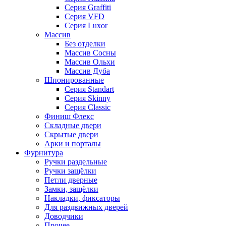
Серия Graffiti
Серия VFD
Серия Luxor
Массив
Без отделки
Массив Сосны
Массив Ольхи
Массив Дуба
Шпонированные
Серия Standart
Серия Skinny
Серия Classic
Финиш Флекс
Складные двери
Скрытые двери
Арки и порталы
Фурнитура
Ручки раздельные
Ручки защёлки
Петли дверные
Замки, защёлки
Накладки, фиксаторы
Для раздвижных дверей
Доводчики
Прочее