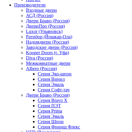
Производители
Входные двери
АСД (Россия)
Двери Браво (Россия)
ДвериПро (Россия)
Luxor (Ульяновск)
Ратибор (Йошкар-Ола)
Надомдвери (Россия)
Заводские двери (Россия)
Kooper Doors (г. Уфа)
Diva (Россия)
Межкомнатные двери
Albero (Россия)
Серия Эко-шпон
Серия Винил
Серия Эмаль
Серия Софт-тач
Двери Браво (Россия)
Серия Bravo X
Серия ПЭТ
Серия Prima
Серия Эмаль
Серия Шпон
Серия Финиш Флекс