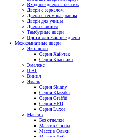
Входные двери Престиж
Двери с зеркалом
Двери с терморазрывом
Двери для улицы
Двери с окном
Тамбурные двери
Противопожарные двери
Межкомнатные двери
Эко-шпон
Серия Хай-тек
Серия Классика
Эмалекс
ПЭТ
Винил
Эмаль
Серия Skinny
Серия Klassika
Серия Graffiti
Серия VFD
Серия Luxor
Массив
Без отделки
Массив Сосны
Массив Ольхи
Массив Дуба