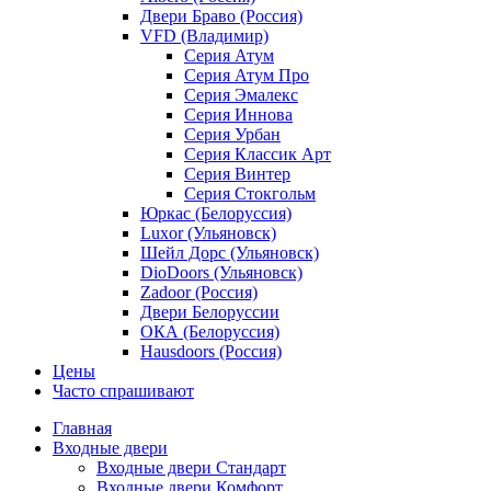
Двери Браво (Россия)
VFD (Владимир)
Серия Атум
Серия Атум Про
Серия Эмалекс
Серия Иннова
Серия Урбан
Серия Классик Арт
Серия Винтер
Серия Стокгольм
Юркас (Белоруссия)
Luxor (Ульяновск)
Шейл Дорс (Ульяновск)
DioDoors (Ульяновск)
Zadoor (Россия)
Двери Белоруссии
ОКА (Белоруссия)
Hausdoors (Россия)
Цены
Часто спрашивают
Главная
Входные двери
Входные двери Стандарт
Входные двери Комфорт