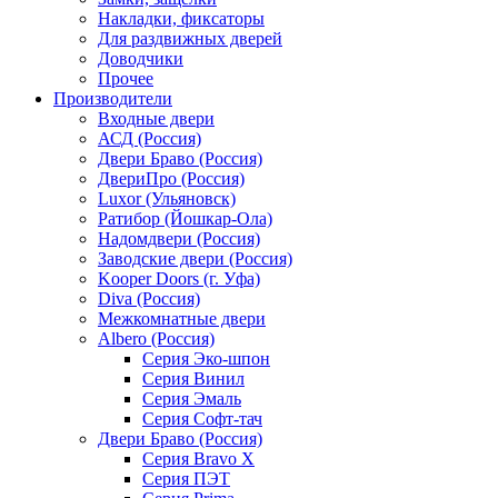
Накладки, фиксаторы
Для раздвижных дверей
Доводчики
Прочее
Производители
Входные двери
АСД (Россия)
Двери Браво (Россия)
ДвериПро (Россия)
Luxor (Ульяновск)
Ратибор (Йошкар-Ола)
Надомдвери (Россия)
Заводские двери (Россия)
Kooper Doors (г. Уфа)
Diva (Россия)
Межкомнатные двери
Albero (Россия)
Серия Эко-шпон
Серия Винил
Серия Эмаль
Серия Софт-тач
Двери Браво (Россия)
Серия Bravo X
Серия ПЭТ