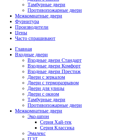
Тамбурные двери
Противопожарные двери
Межкомнатные двери
Фурнитура
Производители
Цены
Часто спрашивают
Главная
Входные двери
Входные двери Стандарт
Входные двери Комфорт
Входные двери Престиж
Двери с зеркалом
Двери с терморазрывом
Двери для улицы
Двери с окном
Тамбурные двери
Противопожарные двери
Межкомнатные двери
Эко-шпон
Серия Хай-тек
Серия Классика
Эмалекс
ПЭТ