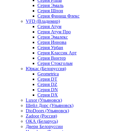
Серия Prima
Серия Эмаль
Серия Шпон
Серия Финиш Флекс
VFD (Владимир)
Серия Атум
Серия Атум Про
Серия Эмалекс
Серия Иннова
Серия Урбан
Серия Классик Арт
Серия Винтер
Серия Стокгольм
Юркас (Белоруссия)
Geometrica
Серия DT
Серия DZ
Серия DN
Серия DX
Luxor (Ульяновск)
Шейл Дорс (Ульяновск)
DioDoors (Ульяновск)
Zadoor (Россия)
ОКА (Беларусь)
Двери Белоруссии