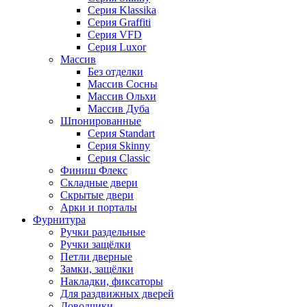
Серия Klassika
Серия Graffiti
Серия VFD
Серия Luxor
Массив
Без отделки
Массив Сосны
Массив Ольхи
Массив Дуба
Шпонированные
Серия Standart
Серия Skinny
Серия Classic
Финиш Флекс
Складные двери
Скрытые двери
Арки и порталы
Фурнитура
Ручки раздельные
Ручки защёлки
Петли дверные
Замки, защёлки
Накладки, фиксаторы
Для раздвижных дверей
Доводчики