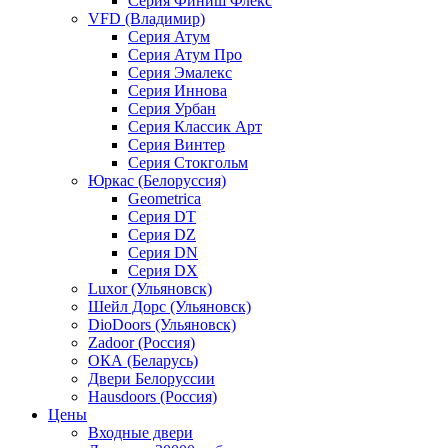
Серия Финиш Флекс
VFD (Владимир)
Серия Атум
Серия Атум Про
Серия Эмалекс
Серия Иннова
Серия Урбан
Серия Классик Арт
Серия Винтер
Серия Стокгольм
Юркас (Белоруссия)
Geometrica
Серия DT
Серия DZ
Серия DN
Серия DX
Luxor (Ульяновск)
Шейл Дорс (Ульяновск)
DioDoors (Ульяновск)
Zadoor (Россия)
ОКА (Беларусь)
Двери Белоруссии
Hausdoors (Россия)
Цены
Входные двери