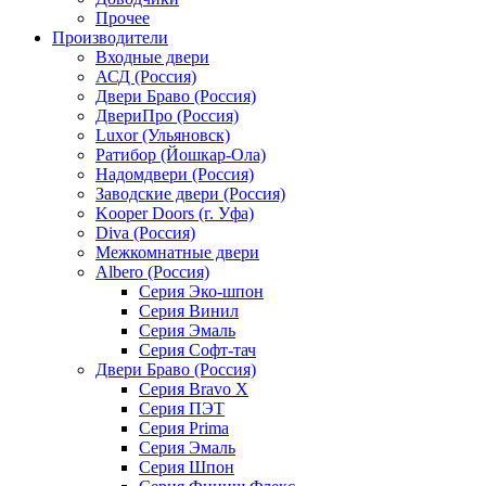
Прочее
Производители
Входные двери
АСД (Россия)
Двери Браво (Россия)
ДвериПро (Россия)
Luxor (Ульяновск)
Ратибор (Йошкар-Ола)
Надомдвери (Россия)
Заводские двери (Россия)
Kooper Doors (г. Уфа)
Diva (Россия)
Межкомнатные двери
Albero (Россия)
Серия Эко-шпон
Серия Винил
Серия Эмаль
Серия Софт-тач
Двери Браво (Россия)
Серия Bravo X
Серия ПЭТ
Серия Prima
Серия Эмаль
Серия Шпон