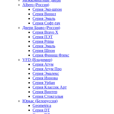
Межкомнатные двери
Albero (Россия)
Серия Эко-шпон
Серия Винил
Серия Эмаль
Серия Софт-тач
Двери Браво (Россия)
Серия Bravo X
Серия ПЭТ
Серия Prima
Серия Эмаль
Серия Шпон
Серия Финиш Флекс
VFD (Владимир)
Серия Атум
Серия Атум Про
Серия Эмалекс
Серия Иннова
Серия Урбан
Серия Классик Арт
Серия Винтер
Серия Стокгольм
Юркас (Белоруссия)
Geometrica
Серия DT