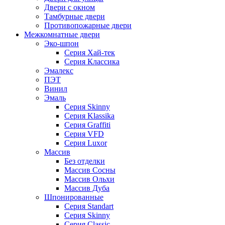
Двери с окном
Тамбурные двери
Противопожарные двери
Межкомнатные двери
Эко-шпон
Серия Хай-тек
Серия Классика
Эмалекс
ПЭТ
Винил
Эмаль
Серия Skinny
Серия Klassika
Серия Graffiti
Серия VFD
Серия Luxor
Массив
Без отделки
Массив Сосны
Массив Ольхи
Массив Дуба
Шпонированные
Серия Standart
Серия Skinny
Серия Classic