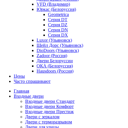
VFD (Владимир)
Юркас (Белоруссия)
Geometrica
Серия DT
Серия DZ
Серия DN
Серия DX
Luxor (Ульяновск)
Шейл Дорс (Ульяновск)
DioDoors (Ульяновск)
Zadoor (Россия)
Двери Белоруссии
ОКА (Белоруссия)
Hausdoors (Россия)
Цены
Часто спрашивают
Главная
Входные двери
Входные двери Стандарт
Входные двери Комфорт
Входные двери Престиж
Двери с зеркалом
Двери с терморазрывом
Двери для улицы