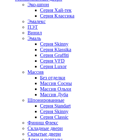
Эко-шпон
Серия Хай-тек
Серия Классика
Эмалекс
ПЭТ
Винил
Эмаль
Серия Skinny
Серия Klassika
Серия Graffiti
Серия VFD
Серия Luxor
Массив
Без отделки
Массив Сосны
Массив Ольхи
Массив Дуба
Шпонированные
Серия Standart
Серия Skinny
Серия Classic
Финиш Флекс
Складные двери
Скрытые двери
Арки и порталы