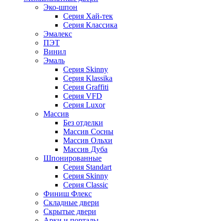
Эко-шпон
Серия Хай-тек
Серия Классика
Эмалекс
ПЭТ
Винил
Эмаль
Серия Skinny
Серия Klassika
Серия Graffiti
Серия VFD
Серия Luxor
Массив
Без отделки
Массив Сосны
Массив Ольхи
Массив Дуба
Шпонированные
Серия Standart
Серия Skinny
Серия Classic
Финиш Флекс
Складные двери
Скрытые двери
Арки и порталы