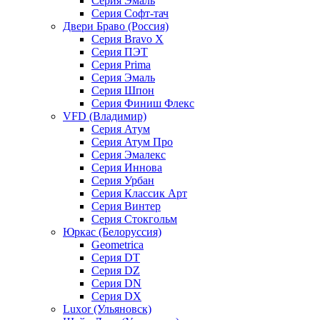
Серия Эмаль
Серия Софт-тач
Двери Браво (Россия)
Серия Bravo X
Серия ПЭТ
Серия Prima
Серия Эмаль
Серия Шпон
Серия Финиш Флекс
VFD (Владимир)
Серия Атум
Серия Атум Про
Серия Эмалекс
Серия Иннова
Серия Урбан
Серия Классик Арт
Серия Винтер
Серия Стокгольм
Юркас (Белоруссия)
Geometrica
Серия DT
Серия DZ
Серия DN
Серия DX
Luxor (Ульяновск)