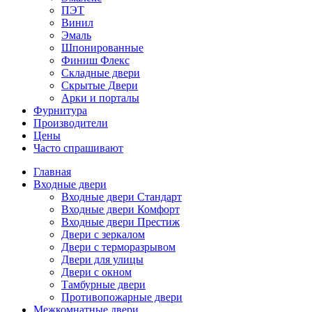
ПЭТ
Винил
Эмаль
Шпонированные
Финиш Флекс
Складные двери
Скрытые Двери
Арки и порталы
Фурнитура
Производители
Цены
Часто спрашивают
Главная
Входные двери
Входные двери Стандарт
Входные двери Комфорт
Входные двери Престиж
Двери с зеркалом
Двери с терморазрывом
Двери для улицы
Двери с окном
Тамбурные двери
Противопожарные двери
Межкомнатные двери