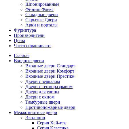
Шпонированные
Финиш Флекс
Складные двери
Скрытые Двери
Арки и порталы
Фурнитура
Производители
Цены
Часто спрашивают
Главная
Входные двери
Входные двери Стандарт
Входные двери Комфорт
Входные двери Престиж
Двери с зеркалом
Двери с терморазрывом
Двери для улицы
Двери с окном
Тамбурные двери
Противопожарные двери
Межкомнатные двери
Эко-шпон
Серия Хай-тек
Серия Классика