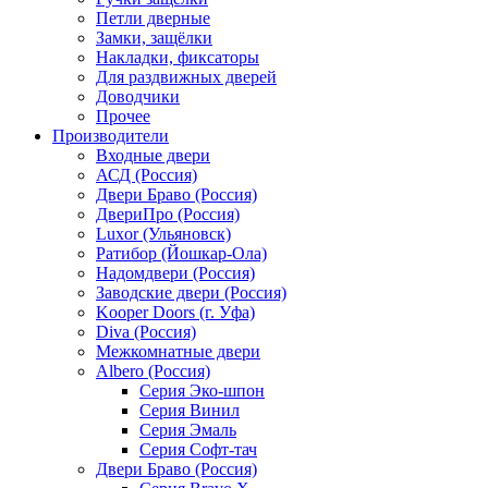
Петли дверные
Замки, защёлки
Накладки, фиксаторы
Для раздвижных дверей
Доводчики
Прочее
Производители
Входные двери
АСД (Россия)
Двери Браво (Россия)
ДвериПро (Россия)
Luxor (Ульяновск)
Ратибор (Йошкар-Ола)
Надомдвери (Россия)
Заводские двери (Россия)
Kooper Doors (г. Уфа)
Diva (Россия)
Межкомнатные двери
Albero (Россия)
Серия Эко-шпон
Серия Винил
Серия Эмаль
Серия Софт-тач
Двери Браво (Россия)