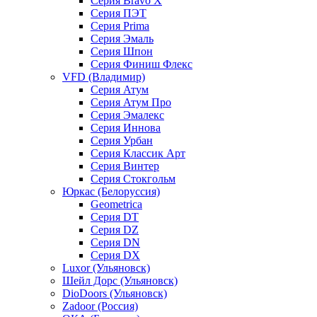
Серия Bravo X
Серия ПЭТ
Серия Prima
Серия Эмаль
Серия Шпон
Серия Финиш Флекс
VFD (Владимир)
Серия Атум
Серия Атум Про
Серия Эмалекс
Серия Иннова
Серия Урбан
Серия Классик Арт
Серия Винтер
Серия Стокгольм
Юркас (Белоруссия)
Geometrica
Серия DT
Серия DZ
Серия DN
Серия DX
Luxor (Ульяновск)
Шейл Дорс (Ульяновск)
DioDoors (Ульяновск)
Zadoor (Россия)