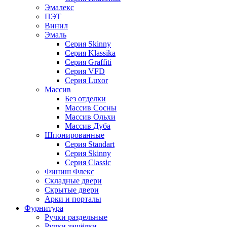
Эмалекс
ПЭТ
Винил
Эмаль
Серия Skinny
Серия Klassika
Серия Graffiti
Серия VFD
Серия Luxor
Массив
Без отделки
Массив Сосны
Массив Ольхи
Массив Дуба
Шпонированные
Серия Standart
Серия Skinny
Серия Classic
Финиш Флекс
Складные двери
Скрытые двери
Арки и порталы
Фурнитура
Ручки раздельные
Ручки защёлки