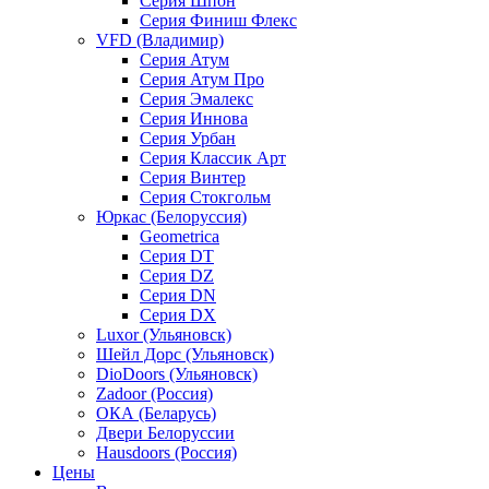
Серия Шпон
Серия Финиш Флекс
VFD (Владимир)
Серия Атум
Серия Атум Про
Серия Эмалекс
Серия Иннова
Серия Урбан
Серия Классик Арт
Серия Винтер
Серия Стокгольм
Юркас (Белоруссия)
Geometrica
Серия DT
Серия DZ
Серия DN
Серия DX
Luxor (Ульяновск)
Шейл Дорс (Ульяновск)
DioDoors (Ульяновск)
Zadoor (Россия)
ОКА (Беларусь)
Двери Белоруссии
Hausdoors (Россия)
Цены