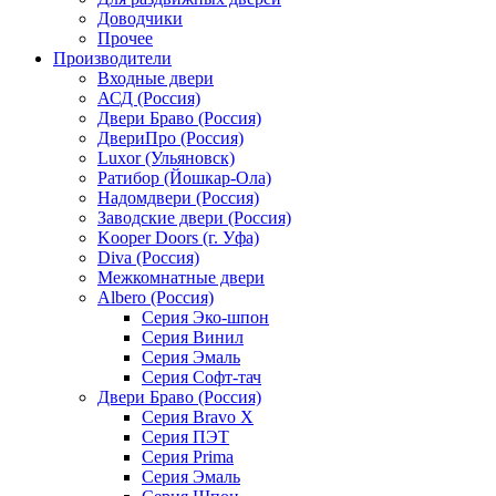
Доводчики
Прочее
Производители
Входные двери
АСД (Россия)
Двери Браво (Россия)
ДвериПро (Россия)
Luxor (Ульяновск)
Ратибор (Йошкар-Ола)
Надомдвери (Россия)
Заводские двери (Россия)
Kooper Doors (г. Уфа)
Diva (Россия)
Межкомнатные двери
Albero (Россия)
Серия Эко-шпон
Серия Винил
Серия Эмаль
Серия Софт-тач
Двери Браво (Россия)
Серия Bravo X
Серия ПЭТ
Серия Prima
Серия Эмаль