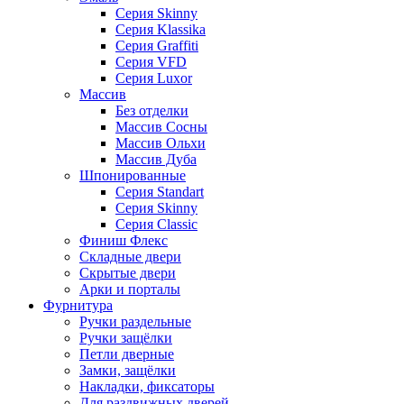
Серия Skinny
Серия Klassika
Серия Graffiti
Серия VFD
Серия Luxor
Массив
Без отделки
Массив Сосны
Массив Ольхи
Массив Дуба
Шпонированные
Серия Standart
Серия Skinny
Серия Classic
Финиш Флекс
Складные двери
Скрытые двери
Арки и порталы
Фурнитура
Ручки раздельные
Ручки защёлки
Петли дверные
Замки, защёлки
Накладки, фиксаторы
Для раздвижных дверей