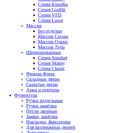
Серия Klassika
Серия Graffiti
Серия VFD
Серия Luxor
Массив
Без отделки
Массив Сосны
Массив Ольхи
Массив Дуба
Шпонированные
Серия Standart
Серия Skinny
Серия Classic
Финиш Флекс
Складные двери
Скрытые двери
Арки и порталы
Фурнитура
Ручки раздельные
Ручки защёлки
Петли дверные
Замки, защёлки
Накладки, фиксаторы
Для раздвижных дверей
Доводчики