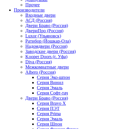
Прочее
Производители
Входные двери
АСД (Россия)
Двери Браво (Россия)
ДвериПро (Россия)
Luxor (Ульяновск)
Ратибор (Йошкар-Ола)
Надомдвери (Россия)
Заводские двери (Россия)
Kooper Doors (г. Уфа)
Diva (Россия)
Межкомнатные двери
Albero (Россия)
Серия Эко-шпон
Серия Винил
Серия Эмаль
Серия Софт-тач
Двери Браво (Россия)
Серия Bravo X
Серия ПЭТ
Серия Prima
Серия Эмаль
Серия Шпон