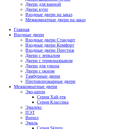
Двери для ванной
Двери купе
Входные двери на заказ
Межкомнатные двери на заказ
Главная
Входные двери
Входные двери Стандарт
Входные двери Комфорт
Входные двери Престиж
Двери с зеркалом
Двери с терморазрывом
Двери для улицы
Двери с окном
Тамбурные двери
Противопожарные двери
Межкомнатные двери
Эко-шпон
Серия Хай-тек
Серия Классика
Эмалекс
ПЭТ
Винил
Эмаль
Серия Skinny