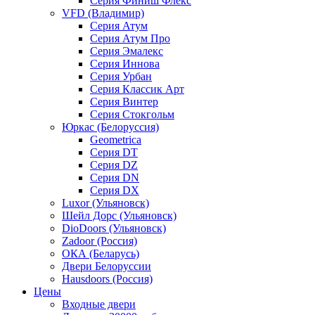
Серия Финиш Флекс
VFD (Владимир)
Серия Атум
Серия Атум Про
Серия Эмалекс
Серия Иннова
Серия Урбан
Серия Классик Арт
Серия Винтер
Серия Стокгольм
Юркас (Белоруссия)
Geometrica
Серия DT
Серия DZ
Серия DN
Серия DX
Luxor (Ульяновск)
Шейл Дорс (Ульяновск)
DioDoors (Ульяновск)
Zadoor (Россия)
ОКА (Беларусь)
Двери Белоруссии
Hausdoors (Россия)
Цены
Входные двери