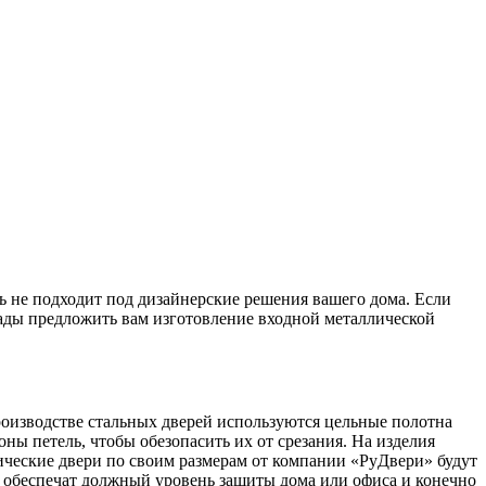
рь не подходит под дизайнерские решения вашего дома. Если
ады предложить вам изготовление входной металлической
роизводстве стальных дверей используются цельные полотна
ы петель, чтобы обезопасить их от срезания. На изделия
ические двери по своим размерам от компании «РуДвери» будут
 обеспечат должный уровень защиты дома или офиса и конечно