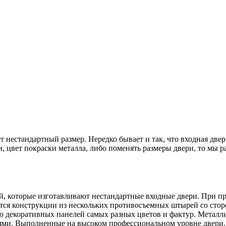
т нестандартный размер. Нередко бывает и так, что входная две
и,
цвет покраски металла,
либо поменять
размеры двери,
то мы р
й, которые изготавливают нестандартные входные двери. При п
ся конструкции из нескольких противосъемных штырей со сторон
ю декоративных панелей самых разных цветов и фактур. Металл
ями. Выполненные на высоком профессиональном уровне двери,