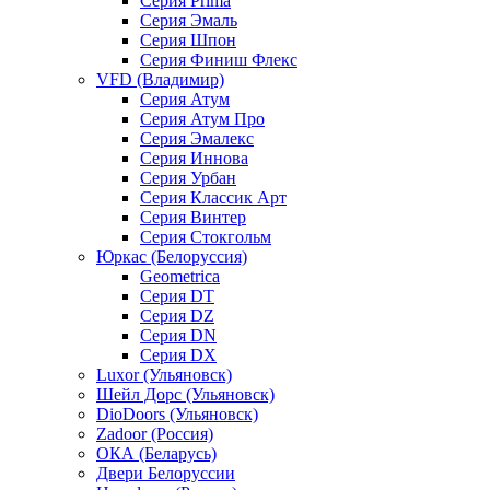
Серия Prima
Серия Эмаль
Серия Шпон
Серия Финиш Флекс
VFD (Владимир)
Серия Атум
Серия Атум Про
Серия Эмалекс
Серия Иннова
Серия Урбан
Серия Классик Арт
Серия Винтер
Серия Стокгольм
Юркас (Белоруссия)
Geometrica
Серия DT
Серия DZ
Серия DN
Серия DX
Luxor (Ульяновск)
Шейл Дорс (Ульяновск)
DioDoors (Ульяновск)
Zadoor (Россия)
ОКА (Беларусь)
Двери Белоруссии