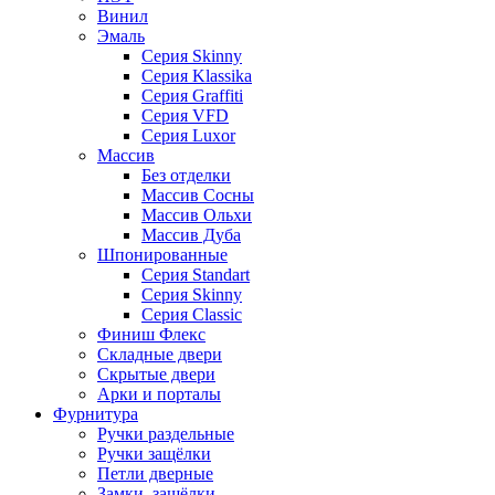
Винил
Эмаль
Серия Skinny
Серия Klassika
Серия Graffiti
Серия VFD
Серия Luxor
Массив
Без отделки
Массив Сосны
Массив Ольхи
Массив Дуба
Шпонированные
Серия Standart
Серия Skinny
Серия Classic
Финиш Флекс
Складные двери
Скрытые двери
Арки и порталы
Фурнитура
Ручки раздельные
Ручки защёлки
Петли дверные
Замки, защёлки