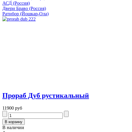
АСД (Россия)
Двери Браво (Россия)
Ратибор (Йошкар-Ола)
Прораб Дуб рустикальный
11900 руб
В наличии