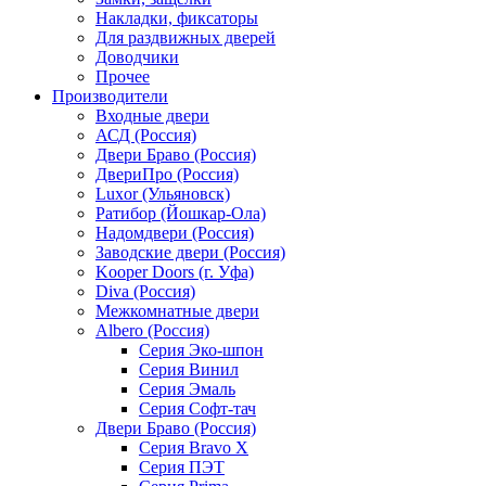
Накладки, фиксаторы
Для раздвижных дверей
Доводчики
Прочее
Производители
Входные двери
АСД (Россия)
Двери Браво (Россия)
ДвериПро (Россия)
Luxor (Ульяновск)
Ратибор (Йошкар-Ола)
Надомдвери (Россия)
Заводские двери (Россия)
Kooper Doors (г. Уфа)
Diva (Россия)
Межкомнатные двери
Albero (Россия)
Серия Эко-шпон
Серия Винил
Серия Эмаль
Серия Софт-тач
Двери Браво (Россия)
Серия Bravo X
Серия ПЭТ