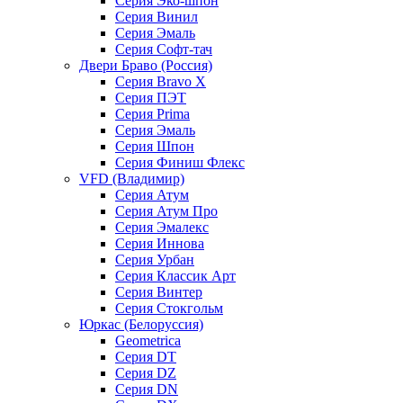
Серия Эко-шпон
Серия Винил
Серия Эмаль
Серия Софт-тач
Двери Браво (Россия)
Серия Bravo X
Серия ПЭТ
Серия Prima
Серия Эмаль
Серия Шпон
Серия Финиш Флекс
VFD (Владимир)
Серия Атум
Серия Атум Про
Серия Эмалекс
Серия Иннова
Серия Урбан
Серия Классик Арт
Серия Винтер
Серия Стокгольм
Юркас (Белоруссия)
Geometrica
Серия DT
Серия DZ
Серия DN