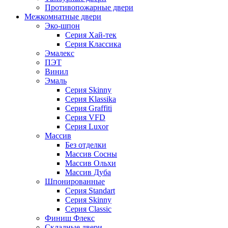
Противопожарные двери
Межкомнатные двери
Эко-шпон
Серия Хай-тек
Серия Классика
Эмалекс
ПЭТ
Винил
Эмаль
Серия Skinny
Серия Klassika
Серия Graffiti
Серия VFD
Серия Luxor
Массив
Без отделки
Массив Сосны
Массив Ольхи
Массив Дуба
Шпонированные
Серия Standart
Серия Skinny
Серия Classic
Финиш Флекс
Складные двери