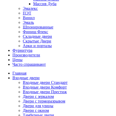
Массив Дуба
Эмалекс
ПЭТ
Винил
Эмаль
Шпонированные
Финиш Флекс
Складные двери
Скрытые Двери
Арки и порталы
Фурнитура
Производители
Цены
Часто спрашивают
Главная
Входные двери
Входные двери Стандарт
Входные двери Комфорт
Входные двери Престиж
Двери с зеркалом
Двери с терморазрывом
Двери для улицы
Двери с окном
Тамбурные двери