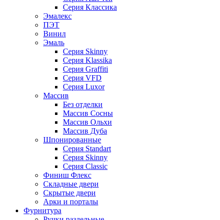
Серия Классика
Эмалекс
ПЭТ
Винил
Эмаль
Серия Skinny
Серия Klassika
Серия Graffiti
Серия VFD
Серия Luxor
Массив
Без отделки
Массив Сосны
Массив Ольхи
Массив Дуба
Шпонированные
Серия Standart
Серия Skinny
Серия Classic
Финиш Флекс
Складные двери
Скрытые двери
Арки и порталы
Фурнитура
Ручки раздельные