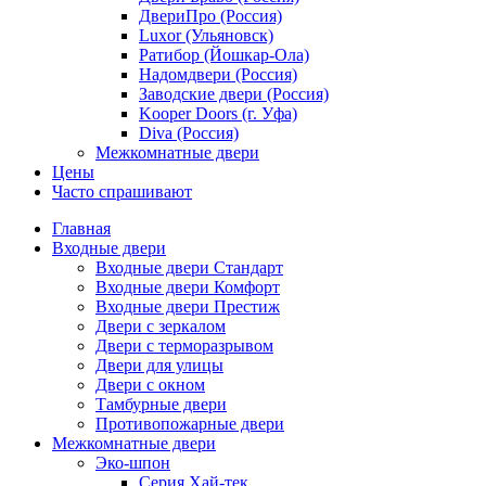
ДвериПро (Россия)
Luxor (Ульяновск)
Ратибор (Йошкар-Ола)
Надомдвери (Россия)
Заводские двери (Россия)
Kooper Doors (г. Уфа)
Diva (Россия)
Межкомнатные двери
Цены
Часто спрашивают
Главная
Входные двери
Входные двери Стандарт
Входные двери Комфорт
Входные двери Престиж
Двери с зеркалом
Двери с терморазрывом
Двери для улицы
Двери с окном
Тамбурные двери
Противопожарные двери
Межкомнатные двери
Эко-шпон
Серия Хай-тек