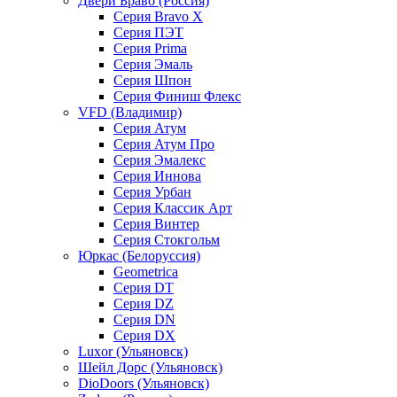
Двери Браво (Россия)
Серия Bravo X
Серия ПЭТ
Серия Prima
Серия Эмаль
Серия Шпон
Серия Финиш Флекс
VFD (Владимир)
Серия Атум
Серия Атум Про
Серия Эмалекс
Серия Иннова
Серия Урбан
Серия Классик Арт
Серия Винтер
Серия Стокгольм
Юркас (Белоруссия)
Geometrica
Серия DT
Серия DZ
Серия DN
Серия DX
Luxor (Ульяновск)
Шейл Дорс (Ульяновск)
DioDoors (Ульяновск)