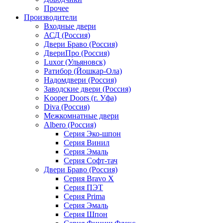
Прочее
Производители
Входные двери
АСД (Россия)
Двери Браво (Россия)
ДвериПро (Россия)
Luxor (Ульяновск)
Ратибор (Йошкар-Ола)
Надомдвери (Россия)
Заводские двери (Россия)
Kooper Doors (г. Уфа)
Diva (Россия)
Межкомнатные двери
Albero (Россия)
Серия Эко-шпон
Серия Винил
Серия Эмаль
Серия Софт-тач
Двери Браво (Россия)
Серия Bravo X
Серия ПЭТ
Серия Prima
Серия Эмаль
Серия Шпон