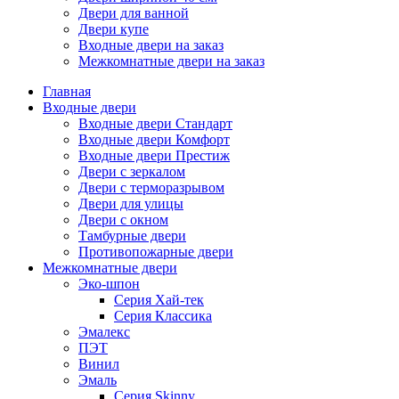
Двери для ванной
Двери купе
Входные двери на заказ
Межкомнатные двери на заказ
Главная
Входные двери
Входные двери Стандарт
Входные двери Комфорт
Входные двери Престиж
Двери с зеркалом
Двери с терморазрывом
Двери для улицы
Двери с окном
Тамбурные двери
Противопожарные двери
Межкомнатные двери
Эко-шпон
Серия Хай-тек
Серия Классика
Эмалекс
ПЭТ
Винил
Эмаль
Серия Skinny