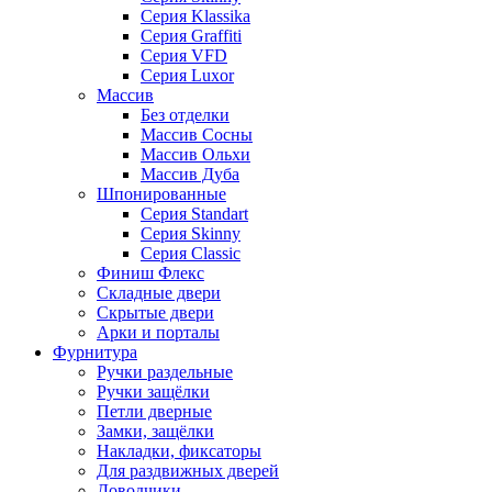
Серия Klassika
Серия Graffiti
Серия VFD
Серия Luxor
Массив
Без отделки
Массив Сосны
Массив Ольхи
Массив Дуба
Шпонированные
Серия Standart
Серия Skinny
Серия Classic
Финиш Флекс
Складные двери
Скрытые двери
Арки и порталы
Фурнитура
Ручки раздельные
Ручки защёлки
Петли дверные
Замки, защёлки
Накладки, фиксаторы
Для раздвижных дверей
Доводчики