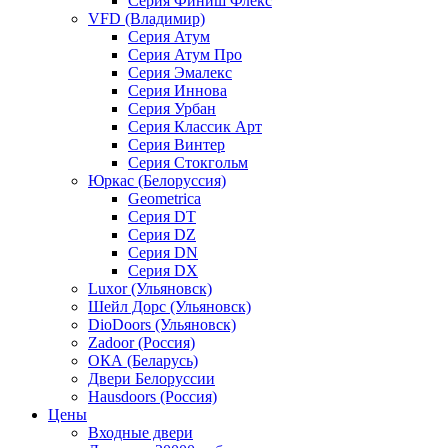
Серия Финиш Флекс
VFD (Владимир)
Серия Атум
Серия Атум Про
Серия Эмалекс
Серия Иннова
Серия Урбан
Серия Классик Арт
Серия Винтер
Серия Стокгольм
Юркас (Белоруссия)
Geometrica
Серия DT
Серия DZ
Серия DN
Серия DX
Luxor (Ульяновск)
Шейл Дорс (Ульяновск)
DioDoors (Ульяновск)
Zadoor (Россия)
ОКА (Беларусь)
Двери Белоруссии
Hausdoors (Россия)
Цены
Входные двери