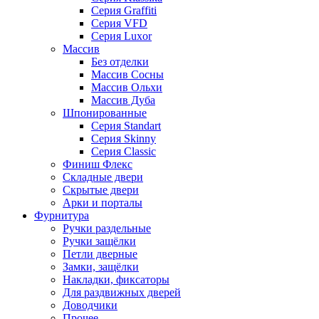
Серия Graffiti
Серия VFD
Серия Luxor
Массив
Без отделки
Массив Сосны
Массив Ольхи
Массив Дуба
Шпонированные
Серия Standart
Серия Skinny
Серия Classic
Финиш Флекс
Складные двери
Скрытые двери
Арки и порталы
Фурнитура
Ручки раздельные
Ручки защёлки
Петли дверные
Замки, защёлки
Накладки, фиксаторы
Для раздвижных дверей
Доводчики
Прочее