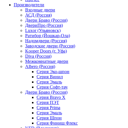
Производители
Входные двери
АСД (Россия)
Двери Браво (Россия)
ДвериПро (Россия)
Luxor (Ульяновск)
Ратибор (Йошкар-Ола)
Надомдвери (Россия)
Заводские двери (Россия)
Kooper Doors (г. Уфа)
Diva (Россия)
Межкомнатные двери
Albero (Россия)
Серия Эко-шпон
Серия Винил
Серия Эмаль
Серия Софт-тач
Двери Браво (Россия)
Серия Bravo X
Серия ПЭТ
Серия Prima
Серия Эмаль
Серия Шпон
Серия Финиш Флекс