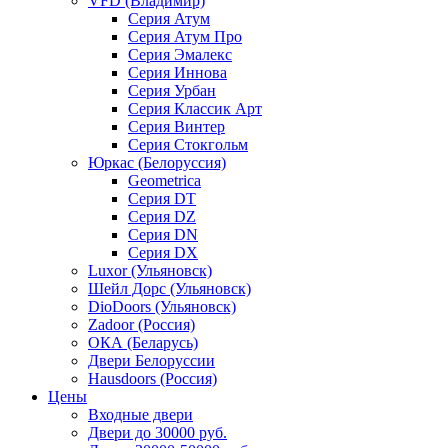
VFD (Владимир)
Серия Атум
Серия Атум Про
Серия Эмалекс
Серия Иннова
Серия Урбан
Серия Классик Арт
Серия Винтер
Серия Стокгольм
Юркас (Белоруссия)
Geometrica
Серия DT
Серия DZ
Серия DN
Серия DX
Luxor (Ульяновск)
Шейл Дорс (Ульяновск)
DioDoors (Ульяновск)
Zadoor (Россия)
ОКА (Беларусь)
Двери Белоруссии
Hausdoors (Россия)
Цены
Входные двери
Двери до 30000 руб.