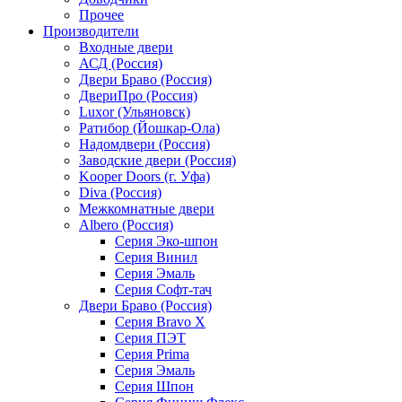
Прочее
Производители
Входные двери
АСД (Россия)
Двери Браво (Россия)
ДвериПро (Россия)
Luxor (Ульяновск)
Ратибор (Йошкар-Ола)
Надомдвери (Россия)
Заводские двери (Россия)
Kooper Doors (г. Уфа)
Diva (Россия)
Межкомнатные двери
Albero (Россия)
Серия Эко-шпон
Серия Винил
Серия Эмаль
Серия Софт-тач
Двери Браво (Россия)
Серия Bravo X
Серия ПЭТ
Серия Prima
Серия Эмаль
Серия Шпон