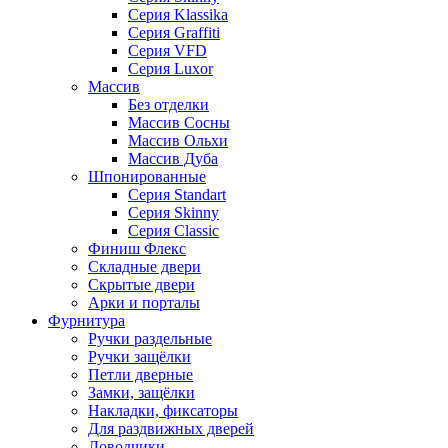
Серия Klassika
Серия Graffiti
Серия VFD
Серия Luxor
Массив
Без отделки
Массив Сосны
Массив Ольхи
Массив Дуба
Шпонированные
Серия Standart
Серия Skinny
Серия Classic
Финиш Флекс
Складные двери
Скрытые двери
Арки и порталы
Фурнитура
Ручки раздельные
Ручки защёлки
Петли дверные
Замки, защёлки
Накладки, фиксаторы
Для раздвижных дверей
Доводчики