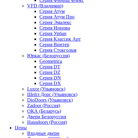
Серия Финиш Флекс
VFD (Владимир)
Серия Атум
Серия Атум Про
Серия Эмалекс
Серия Иннова
Серия Урбан
Серия Классик Арт
Серия Винтер
Серия Стокгольм
Юркас (Белоруссия)
Geometrica
Серия DT
Серия DZ
Серия DN
Серия DX
Luxor (Ульяновск)
Шейл Дорс (Ульяновск)
DioDoors (Ульяновск)
Zadoor (Россия)
ОКА (Беларусь)
Двери Белоруссии
Hausdoors (Россия)
Цены
Входные двери