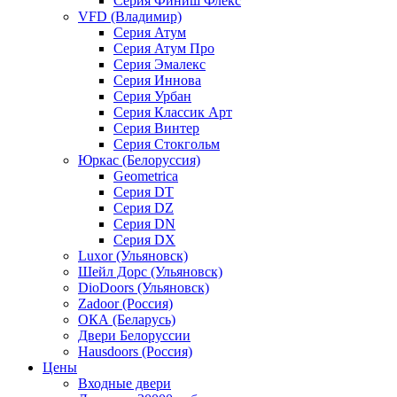
Серия Финиш Флекс
VFD (Владимир)
Серия Атум
Серия Атум Про
Серия Эмалекс
Серия Иннова
Серия Урбан
Серия Классик Арт
Серия Винтер
Серия Стокгольм
Юркас (Белоруссия)
Geometrica
Серия DT
Серия DZ
Серия DN
Серия DX
Luxor (Ульяновск)
Шейл Дорс (Ульяновск)
DioDoors (Ульяновск)
Zadoor (Россия)
ОКА (Беларусь)
Двери Белоруссии
Hausdoors (Россия)
Цены
Входные двери