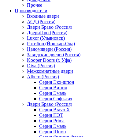
Прочее
Производители
Входные двери
АСД (Россия)
Двери Браво (Россия)
ДвериПро (Россия)
Luxor (Ульяновск)
Ратибор (Йошкар-Ола)
Надомдвери (Россия)
Заводские двери (Россия)
Kooper Doors (г. Уфа)
Diva (Россия)
Межкомнатные двери
Albero (Россия)
Серия Эко-шпон
Серия Винил
Серия Эмаль
Серия Софт-тач
Двери Браво (Россия)
Серия Bravo X
Серия ПЭТ
Серия Prima
Серия Эмаль
Серия Шпон