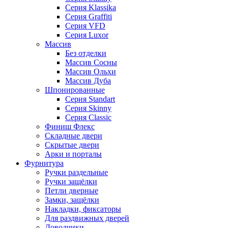
Серия Klassika
Серия Graffiti
Серия VFD
Серия Luxor
Массив
Без отделки
Массив Сосны
Массив Ольхи
Массив Дуба
Шпонированные
Серия Standart
Серия Skinny
Серия Classic
Финиш Флекс
Складные двери
Скрытые двери
Арки и порталы
Фурнитура
Ручки раздельные
Ручки защёлки
Петли дверные
Замки, защёлки
Накладки, фиксаторы
Для раздвижных дверей
Доводчики