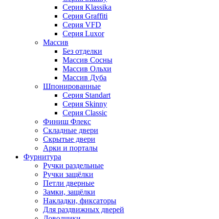
Серия Klassika
Серия Graffiti
Серия VFD
Серия Luxor
Массив
Без отделки
Массив Сосны
Массив Ольхи
Массив Дуба
Шпонированные
Серия Standart
Серия Skinny
Серия Classic
Финиш Флекс
Складные двери
Скрытые двери
Арки и порталы
Фурнитура
Ручки раздельные
Ручки защёлки
Петли дверные
Замки, защёлки
Накладки, фиксаторы
Для раздвижных дверей
Доводчики