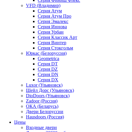
Серия Финиш Флекс
VFD (Владимир)
Серия Атум
Серия Атум Про
Серия Эмалекс
Серия Иннова
Серия Урбан
Серия Классик Арт
Серия Винтер
Серия Стокгольм
Юркас (Белоруссия)
Geometrica
Серия DT
Серия DZ
Серия DN
Серия DX
Luxor (Ульяновск)
Шейл Дорс (Ульяновск)
DioDoors (Ульяновск)
Zadoor (Россия)
ОКА (Беларусь)
Двери Белоруссии
Hausdoors (Россия)
Цены
Входные двери