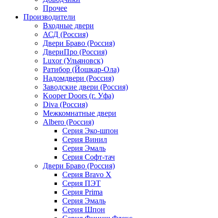
Прочее
Производители
Входные двери
АСД (Россия)
Двери Браво (Россия)
ДвериПро (Россия)
Luxor (Ульяновск)
Ратибор (Йошкар-Ола)
Надомдвери (Россия)
Заводские двери (Россия)
Kooper Doors (г. Уфа)
Diva (Россия)
Межкомнатные двери
Albero (Россия)
Серия Эко-шпон
Серия Винил
Серия Эмаль
Серия Софт-тач
Двери Браво (Россия)
Серия Bravo X
Серия ПЭТ
Серия Prima
Серия Эмаль
Серия Шпон