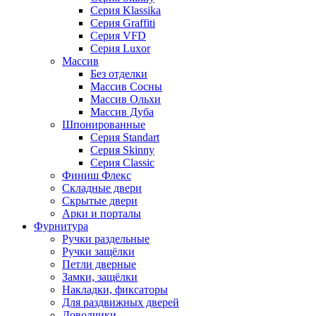
Серия Klassika
Серия Graffiti
Серия VFD
Серия Luxor
Массив
Без отделки
Массив Сосны
Массив Ольхи
Массив Дуба
Шпонированные
Серия Standart
Серия Skinny
Серия Classic
Финиш Флекс
Складные двери
Скрытые двери
Арки и порталы
Фурнитура
Ручки раздельные
Ручки защёлки
Петли дверные
Замки, защёлки
Накладки, фиксаторы
Для раздвижных дверей
Доводчики