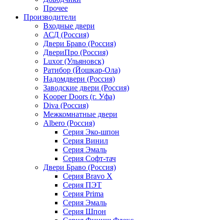
Прочее
Производители
Входные двери
АСД (Россия)
Двери Браво (Россия)
ДвериПро (Россия)
Luxor (Ульяновск)
Ратибор (Йошкар-Ола)
Надомдвери (Россия)
Заводские двери (Россия)
Kooper Doors (г. Уфа)
Diva (Россия)
Межкомнатные двери
Albero (Россия)
Серия Эко-шпон
Серия Винил
Серия Эмаль
Серия Софт-тач
Двери Браво (Россия)
Серия Bravo X
Серия ПЭТ
Серия Prima
Серия Эмаль
Серия Шпон