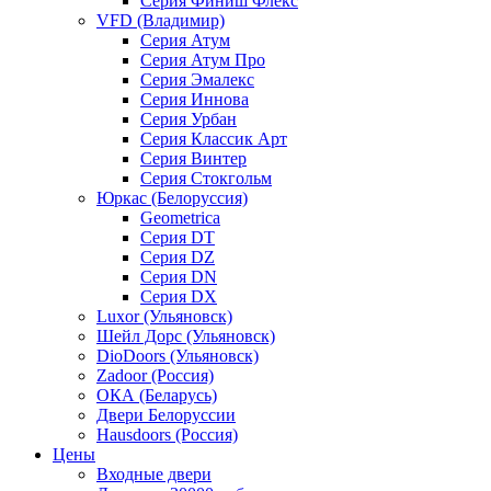
Серия Финиш Флекс
VFD (Владимир)
Серия Атум
Серия Атум Про
Серия Эмалекс
Серия Иннова
Серия Урбан
Серия Классик Арт
Серия Винтер
Серия Стокгольм
Юркас (Белоруссия)
Geometrica
Серия DT
Серия DZ
Серия DN
Серия DX
Luxor (Ульяновск)
Шейл Дорс (Ульяновск)
DioDoors (Ульяновск)
Zadoor (Россия)
ОКА (Беларусь)
Двери Белоруссии
Hausdoors (Россия)
Цены
Входные двери