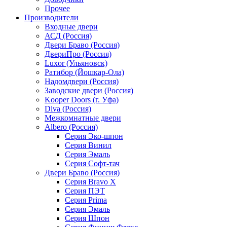
Прочее
Производители
Входные двери
АСД (Россия)
Двери Браво (Россия)
ДвериПро (Россия)
Luxor (Ульяновск)
Ратибор (Йошкар-Ола)
Надомдвери (Россия)
Заводские двери (Россия)
Kooper Doors (г. Уфа)
Diva (Россия)
Межкомнатные двери
Albero (Россия)
Серия Эко-шпон
Серия Винил
Серия Эмаль
Серия Софт-тач
Двери Браво (Россия)
Серия Bravo X
Серия ПЭТ
Серия Prima
Серия Эмаль
Серия Шпон