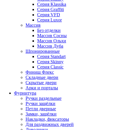
Серия Klassika
Серия Graffiti
Серия VFD
Серия Luxor
Массив
Без отделки
Массив Сосны
Массив Ольхи
Массив Дуба
Шпонированные
Серия Standart
Серия Skinny
Серия Classic
Финиш Флекс
Складные двери
Скрытые двери
Арки и порталы
Фурнитура
Ручки раздельные
Ручки защёлки
Петли дверные
Замки, защёлки
Накладки, фиксаторы
Для раздвижных дверей
Доводчики