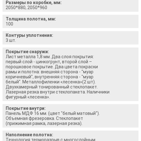
Размеры по коробке, мм:
2050*880, 2050*960
Толщина полотна, мм:
100
Контуры уплотнения:
3 шт.
Покрытие снаружи:
Лист металла 1,8 мм. Два слоя покрытия:
первый слой - цинкогрунт, второй слой –
порошковое покрытие. Два цвета покраски
рамы и полотна: внешняя сторона - "муар
коричневый", внутренняя сторона - "муар
белый". Металлофиленки «лесенка»(2 шт).
Двухкамерный тонированный стеклопакет.
Лазерная резка внутри стеклопакета. Наличники
фигурный «лесенка».
Покрытие внутри:
Панель МДФ 16 мм. (цвет "белый матовый").
Объемная фрезеровка. Стеклопакет
(прижимная рамка, лазерная резка).
Наполнение полотна:
Технология терморазрыв с многослойным