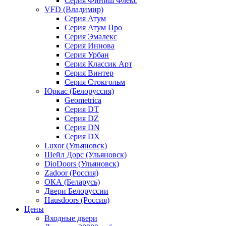
Серия Финиш Флекс
VFD (Владимир)
Серия Атум
Серия Атум Про
Серия Эмалекс
Серия Иннова
Серия Урбан
Серия Классик Арт
Серия Винтер
Серия Стокгольм
Юркас (Белоруссия)
Geometrica
Серия DT
Серия DZ
Серия DN
Серия DX
Luxor (Ульяновск)
Шейл Дорс (Ульяновск)
DioDoors (Ульяновск)
Zadoor (Россия)
ОКА (Беларусь)
Двери Белоруссии
Hausdoors (Россия)
Цены
Входные двери