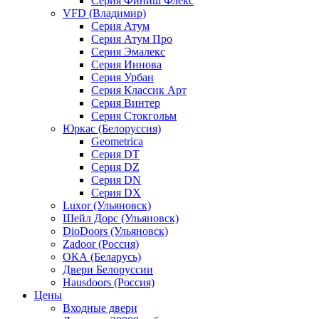
Серия Финиш Флекс
VFD (Владимир)
Серия Атум
Серия Атум Про
Серия Эмалекс
Серия Иннова
Серия Урбан
Серия Классик Арт
Серия Винтер
Серия Стокгольм
Юркас (Белоруссия)
Geometrica
Серия DT
Серия DZ
Серия DN
Серия DX
Luxor (Ульяновск)
Шейл Дорс (Ульяновск)
DioDoors (Ульяновск)
Zadoor (Россия)
ОКА (Беларусь)
Двери Белоруссии
Hausdoors (Россия)
Цены
Входные двери