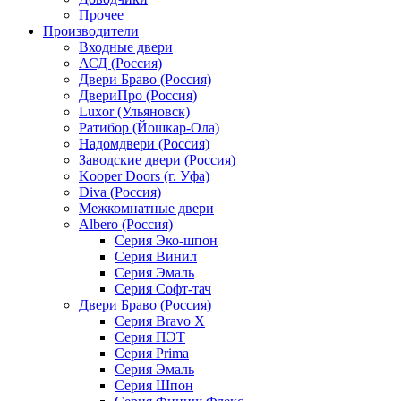
Прочее
Производители
Входные двери
АСД (Россия)
Двери Браво (Россия)
ДвериПро (Россия)
Luxor (Ульяновск)
Ратибор (Йошкар-Ола)
Надомдвери (Россия)
Заводские двери (Россия)
Kooper Doors (г. Уфа)
Diva (Россия)
Межкомнатные двери
Albero (Россия)
Серия Эко-шпон
Серия Винил
Серия Эмаль
Серия Софт-тач
Двери Браво (Россия)
Серия Bravo X
Серия ПЭТ
Серия Prima
Серия Эмаль
Серия Шпон