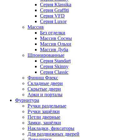
Серия Klassika
Серия Graffiti
Серия VFD
Серия Luxor
Массив
Без отделки
Массив Сосны
Массив Ольхи
Массив Дуба
Шпонированные
Серия Standart
Серия Skinny
Серия Classic
Финиш Флекс
Складные двери
Скрытые двери
Арки и порталы
Фурнитура
Ручки раздельные
Ручки защёлки
Петли дверные
Замки, защёлки
Накладки, фиксаторы
Для раздвижных дверей
Доводчики