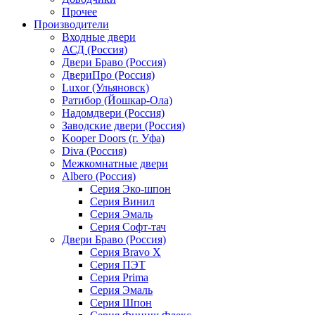
Прочее
Производители
Входные двери
АСД (Россия)
Двери Браво (Россия)
ДвериПро (Россия)
Luxor (Ульяновск)
Ратибор (Йошкар-Ола)
Надомдвери (Россия)
Заводские двери (Россия)
Kooper Doors (г. Уфа)
Diva (Россия)
Межкомнатные двери
Albero (Россия)
Серия Эко-шпон
Серия Винил
Серия Эмаль
Серия Софт-тач
Двери Браво (Россия)
Серия Bravo X
Серия ПЭТ
Серия Prima
Серия Эмаль
Серия Шпон