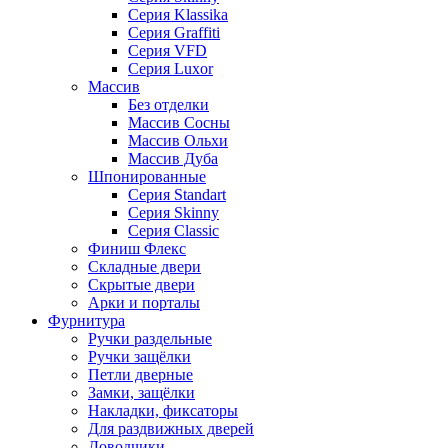
Серия Klassika
Серия Graffiti
Серия VFD
Серия Luxor
Массив
Без отделки
Массив Сосны
Массив Ольхи
Массив Дуба
Шпонированные
Серия Standart
Серия Skinny
Серия Classic
Финиш Флекс
Складные двери
Скрытые двери
Арки и порталы
Фурнитура
Ручки раздельные
Ручки защёлки
Петли дверные
Замки, защёлки
Накладки, фиксаторы
Для раздвижных дверей
Доводчики