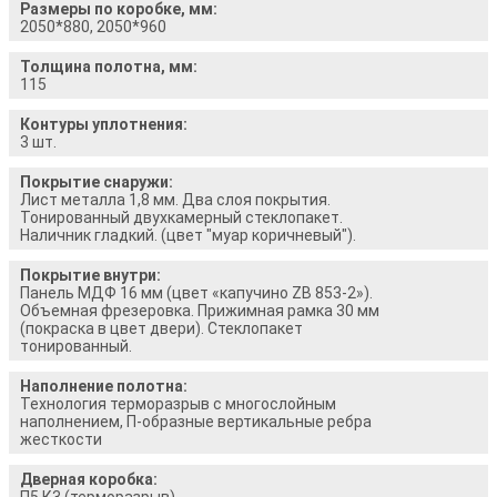
Размеры по коробке, мм:
2050*880, 2050*960
Толщина полотна, мм:
115
Контуры уплотнения:
3 шт.
Покрытие снаружи:
Лист металла 1,8 мм. Два слоя покрытия.
Тонированный двухкамерный стеклопакет.
Наличник гладкий. (цвет "муар коричневый").
Покрытие внутри:
Панель МДФ 16 мм (цвет «капучино ZB 853-2»).
Объемная фрезеровка. Прижимная рамка 30 мм
(покраска в цвет двери). Стеклопакет
тонированный.
Наполнение полотна:
Технология терморазрыв с многослойным
наполнением, П-образные вертикальные ребра
жесткости
Дверная коробка:
П5 К3 (терморазрыв)