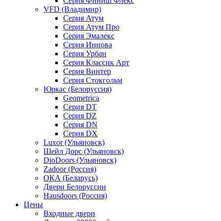
Серия Финиш Флекс
VFD (Владимир)
Серия Атум
Серия Атум Про
Серия Эмалекс
Серия Иннова
Серия Урбан
Серия Классик Арт
Серия Винтер
Серия Стокгольм
Юркас (Белоруссия)
Geometrica
Серия DT
Серия DZ
Серия DN
Серия DX
Luxor (Ульяновск)
Шейл Дорс (Ульяновск)
DioDoors (Ульяновск)
Zadoor (Россия)
ОКА (Беларусь)
Двери Белоруссии
Hausdoors (Россия)
Цены
Входные двери