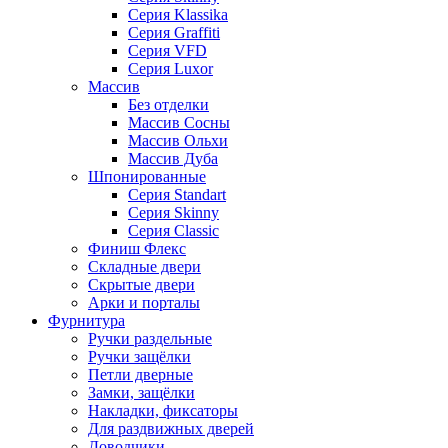
Серия Klassika
Серия Graffiti
Серия VFD
Серия Luxor
Массив
Без отделки
Массив Сосны
Массив Ольхи
Массив Дуба
Шпонированные
Серия Standart
Серия Skinny
Серия Classic
Финиш Флекс
Складные двери
Скрытые двери
Арки и порталы
Фурнитура
Ручки раздельные
Ручки защёлки
Петли дверные
Замки, защёлки
Накладки, фиксаторы
Для раздвижных дверей
Доводчики