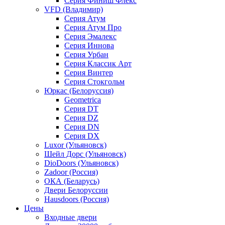
Серия Финиш Флекс
VFD (Владимир)
Серия Атум
Серия Атум Про
Серия Эмалекс
Серия Иннова
Серия Урбан
Серия Классик Арт
Серия Винтер
Серия Стокгольм
Юркас (Белоруссия)
Geometrica
Серия DT
Серия DZ
Серия DN
Серия DX
Luxor (Ульяновск)
Шейл Дорс (Ульяновск)
DioDoors (Ульяновск)
Zadoor (Россия)
ОКА (Беларусь)
Двери Белоруссии
Hausdoors (Россия)
Цены
Входные двери