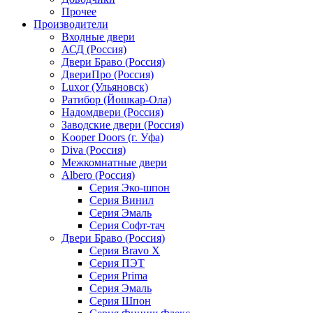
Прочее
Производители
Входные двери
АСД (Россия)
Двери Браво (Россия)
ДвериПро (Россия)
Luxor (Ульяновск)
Ратибор (Йошкар-Ола)
Надомдвери (Россия)
Заводские двери (Россия)
Kooper Doors (г. Уфа)
Diva (Россия)
Межкомнатные двери
Albero (Россия)
Серия Эко-шпон
Серия Винил
Серия Эмаль
Серия Софт-тач
Двери Браво (Россия)
Серия Bravo X
Серия ПЭТ
Серия Prima
Серия Эмаль
Серия Шпон