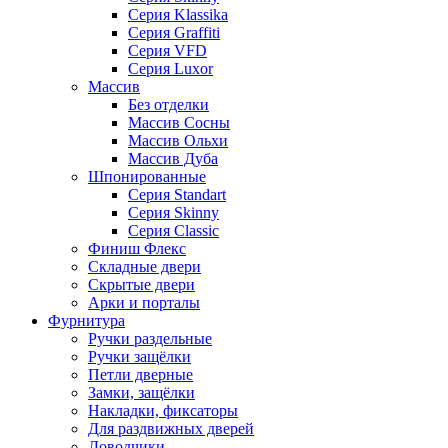
Серия Klassika
Серия Graffiti
Серия VFD
Серия Luxor
Массив
Без отделки
Массив Сосны
Массив Ольхи
Массив Дуба
Шпонированные
Серия Standart
Серия Skinny
Серия Classic
Финиш Флекс
Складные двери
Скрытые двери
Арки и порталы
Фурнитура
Ручки раздельные
Ручки защёлки
Петли дверные
Замки, защёлки
Накладки, фиксаторы
Для раздвижных дверей
Доводчики