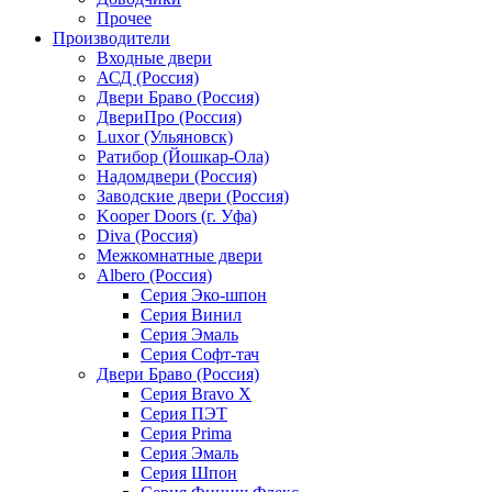
Прочее
Производители
Входные двери
АСД (Россия)
Двери Браво (Россия)
ДвериПро (Россия)
Luxor (Ульяновск)
Ратибор (Йошкар-Ола)
Надомдвери (Россия)
Заводские двери (Россия)
Kooper Doors (г. Уфа)
Diva (Россия)
Межкомнатные двери
Albero (Россия)
Серия Эко-шпон
Серия Винил
Серия Эмаль
Серия Софт-тач
Двери Браво (Россия)
Серия Bravo X
Серия ПЭТ
Серия Prima
Серия Эмаль
Серия Шпон