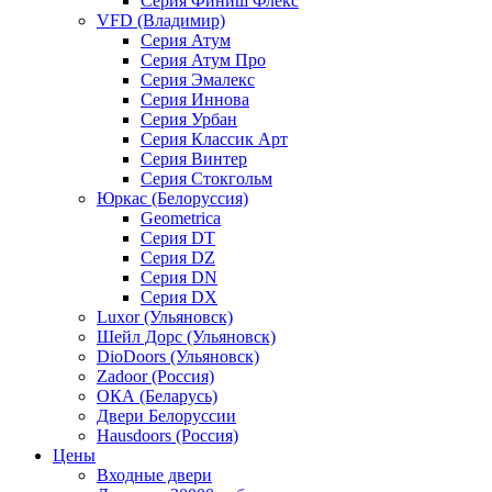
Серия Финиш Флекс
VFD (Владимир)
Серия Атум
Серия Атум Про
Серия Эмалекс
Серия Иннова
Серия Урбан
Серия Классик Арт
Серия Винтер
Серия Стокгольм
Юркас (Белоруссия)
Geometrica
Серия DT
Серия DZ
Серия DN
Серия DX
Luxor (Ульяновск)
Шейл Дорс (Ульяновск)
DioDoors (Ульяновск)
Zadoor (Россия)
ОКА (Беларусь)
Двери Белоруссии
Hausdoors (Россия)
Цены
Входные двери