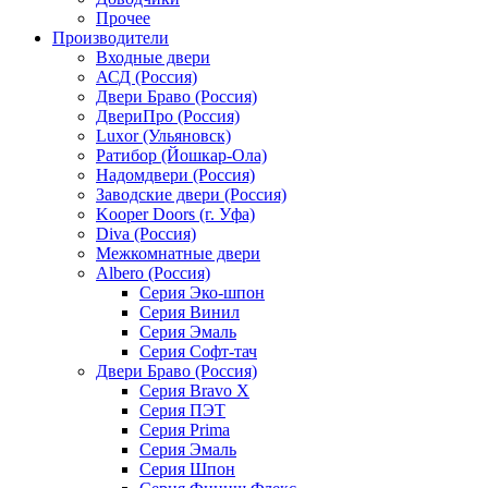
Прочее
Производители
Входные двери
АСД (Россия)
Двери Браво (Россия)
ДвериПро (Россия)
Luxor (Ульяновск)
Ратибор (Йошкар-Ола)
Надомдвери (Россия)
Заводские двери (Россия)
Kooper Doors (г. Уфа)
Diva (Россия)
Межкомнатные двери
Albero (Россия)
Серия Эко-шпон
Серия Винил
Серия Эмаль
Серия Софт-тач
Двери Браво (Россия)
Серия Bravo X
Серия ПЭТ
Серия Prima
Серия Эмаль
Серия Шпон