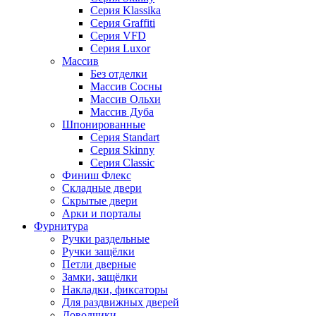
Серия Klassika
Серия Graffiti
Серия VFD
Серия Luxor
Массив
Без отделки
Массив Сосны
Массив Ольхи
Массив Дуба
Шпонированные
Серия Standart
Серия Skinny
Серия Classic
Финиш Флекс
Складные двери
Скрытые двери
Арки и порталы
Фурнитура
Ручки раздельные
Ручки защёлки
Петли дверные
Замки, защёлки
Накладки, фиксаторы
Для раздвижных дверей
Доводчики