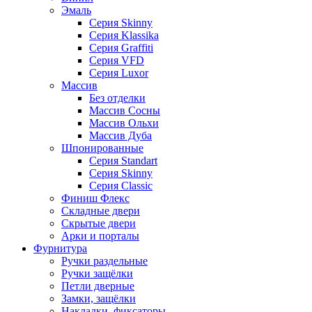
Эмаль
Серия Skinny
Серия Klassika
Серия Graffiti
Серия VFD
Серия Luxor
Массив
Без отделки
Массив Сосны
Массив Ольхи
Массив Дуба
Шпонированные
Серия Standart
Серия Skinny
Серия Classic
Финиш Флекс
Складные двери
Скрытые двери
Арки и порталы
Фурнитура
Ручки раздельные
Ручки защёлки
Петли дверные
Замки, защёлки
Накладки, фиксаторы