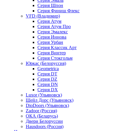
Серия Эмаль
Серия Шпон
Серия Финиш Флекс
VFD (Владимир)
Серия Атум
Серия Атум Про
Серия Эмалекс
Серия Иннова
Серия Урбан
Серия Классик Арт
Серия Винтер
Серия Стокгольм
Юркас (Белоруссия)
Geometrica
Серия DT
Серия DZ
Серия DN
Серия DX
Luxor (Ульяновск)
Шейл Дорс (Ульяновск)
DioDoors (Ульяновск)
Zadoor (Россия)
ОКА (Беларусь)
Двери Белоруссии
Hausdoors (Россия)