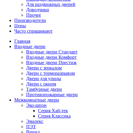
Для раздвижных дверей
Доводчики
Прочее
Производители
Цены
Часто спрашивают
Главная
Входные двери
Входные двери Стандарт
Входные двери Комфорт
Входные двери Престиж
Двери с зеркалом
Двери с терморазрывом
Двери для улицы
Двери с окном
Тамбурные двери
Противопожарные двери
Межкомнатные двери
Эко-шпон
Серия Хай-тек
Серия Классика
Эмалекс
ПЭТ
Винил