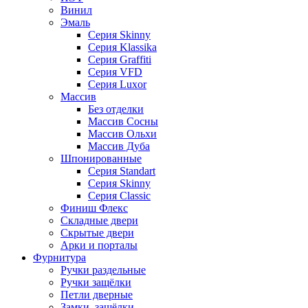
Винил
Эмаль
Серия Skinny
Серия Klassika
Серия Graffiti
Серия VFD
Серия Luxor
Массив
Без отделки
Массив Сосны
Массив Ольхи
Массив Дуба
Шпонированные
Серия Standart
Серия Skinny
Серия Classic
Финиш Флекс
Складные двери
Скрытые двери
Арки и порталы
Фурнитура
Ручки раздельные
Ручки защёлки
Петли дверные
Замки, защёлки