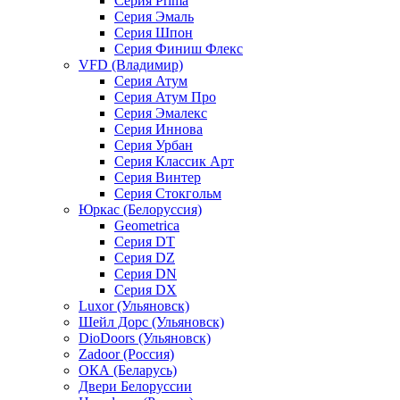
Серия Prima
Серия Эмаль
Серия Шпон
Серия Финиш Флекс
VFD (Владимир)
Серия Атум
Серия Атум Про
Серия Эмалекс
Серия Иннова
Серия Урбан
Серия Классик Арт
Серия Винтер
Серия Стокгольм
Юркас (Белоруссия)
Geometrica
Серия DT
Серия DZ
Серия DN
Серия DX
Luxor (Ульяновск)
Шейл Дорс (Ульяновск)
DioDoors (Ульяновск)
Zadoor (Россия)
ОКА (Беларусь)
Двери Белоруссии