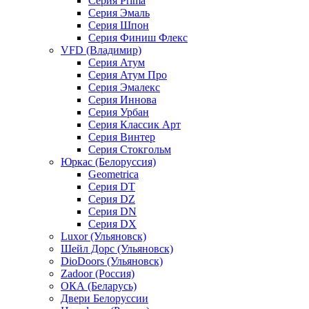
Серия Prima
Серия Эмаль
Серия Шпон
Серия Финиш Флекс
VFD (Владимир)
Серия Атум
Серия Атум Про
Серия Эмалекс
Серия Иннова
Серия Урбан
Серия Классик Арт
Серия Винтер
Серия Стокгольм
Юркас (Белоруссия)
Geometrica
Серия DT
Серия DZ
Серия DN
Серия DX
Luxor (Ульяновск)
Шейл Дорс (Ульяновск)
DioDoors (Ульяновск)
Zadoor (Россия)
ОКА (Беларусь)
Двери Белоруссии