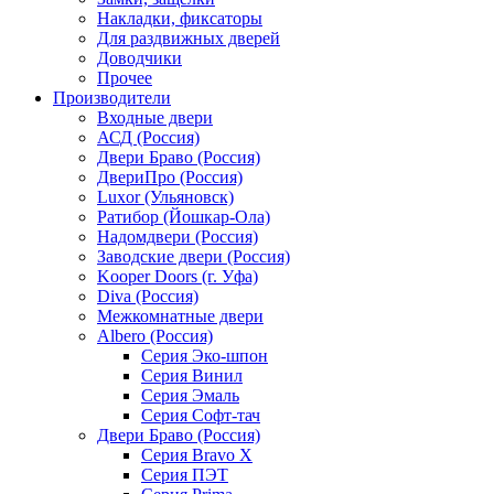
Накладки, фиксаторы
Для раздвижных дверей
Доводчики
Прочее
Производители
Входные двери
АСД (Россия)
Двери Браво (Россия)
ДвериПро (Россия)
Luxor (Ульяновск)
Ратибор (Йошкар-Ола)
Надомдвери (Россия)
Заводские двери (Россия)
Kooper Doors (г. Уфа)
Diva (Россия)
Межкомнатные двери
Albero (Россия)
Серия Эко-шпон
Серия Винил
Серия Эмаль
Серия Софт-тач
Двери Браво (Россия)
Серия Bravo X
Серия ПЭТ