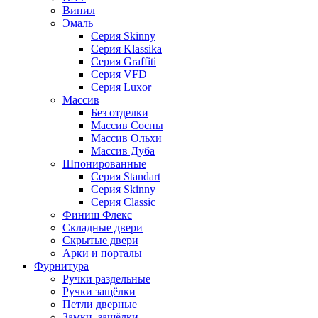
Винил
Эмаль
Серия Skinny
Серия Klassika
Серия Graffiti
Серия VFD
Серия Luxor
Массив
Без отделки
Массив Сосны
Массив Ольхи
Массив Дуба
Шпонированные
Серия Standart
Серия Skinny
Серия Classic
Финиш Флекс
Складные двери
Скрытые двери
Арки и порталы
Фурнитура
Ручки раздельные
Ручки защёлки
Петли дверные
Замки, защёлки