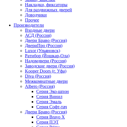
Накладки, фиксаторы
Для раздвижных дверей
Доводчики
Прочее
Производители
Входные двери
АСД (Россия)
Двери Браво (Россия)
ДвериПро (Россия)
Luxor (Ульяновск)
Ратибор (Йошкар-Ола)
Надомдвери (Россия)
Заводские двери (Россия)
Kooper Doors (г. Уфа)
Diva (Россия)
Межкомнатные двери
Albero (Россия)
Серия Эко-шпон
Серия Винил
Серия Эмаль
Серия Софт-тач
Двери Браво (Россия)
Серия Bravo X
Серия ПЭТ