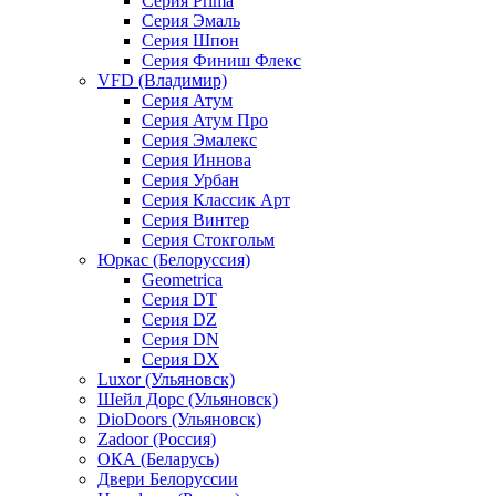
Серия Prima
Серия Эмаль
Серия Шпон
Серия Финиш Флекс
VFD (Владимир)
Серия Атум
Серия Атум Про
Серия Эмалекс
Серия Иннова
Серия Урбан
Серия Классик Арт
Серия Винтер
Серия Стокгольм
Юркас (Белоруссия)
Geometrica
Серия DT
Серия DZ
Серия DN
Серия DX
Luxor (Ульяновск)
Шейл Дорс (Ульяновск)
DioDoors (Ульяновск)
Zadoor (Россия)
ОКА (Беларусь)
Двери Белоруссии