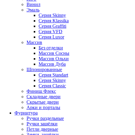
Винил
Эмаль
Серия Skinny
Серия Klassika
Серия Graffiti
Серия VFD
Серия Luxor
Массив
Без отделки
Массив Сосны
Массив Ольхи
Массив Дуба
Шпонированные
Серия Standart
Серия Skinny
Серия Classic
Финиш Флекс
Складные двери
Скрытые двери
Арки и порталы
Фурнитура
Ручки раздельные
Ручки защёлки
Петли дверные
Замки, защёлки