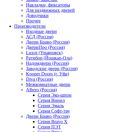
Накладки, фиксаторы
Для раздвижных дверей
Доводчики
Прочее
Производители
Входные двери
АСД (Россия)
Двери Браво (Россия)
ДвериПро (Россия)
Luxor (Ульяновск)
Ратибор (Йошкар-Ола)
Надомдвери (Россия)
Заводские двери (Россия)
Kooper Doors (г. Уфа)
Diva (Россия)
Межкомнатные двери
Albero (Россия)
Серия Эко-шпон
Серия Винил
Серия Эмаль
Серия Софт-тач
Двери Браво (Россия)
Серия Bravo X
Серия ПЭТ