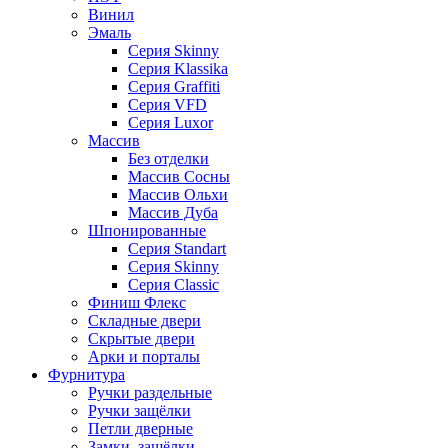
Винил
Эмаль
Серия Skinny
Серия Klassika
Серия Graffiti
Серия VFD
Серия Luxor
Массив
Без отделки
Массив Сосны
Массив Ольхи
Массив Дуба
Шпонированные
Серия Standart
Серия Skinny
Серия Classic
Финиш Флекс
Складные двери
Скрытые двери
Арки и порталы
Фурнитура
Ручки раздельные
Ручки защёлки
Петли дверные
Замки, защёлки