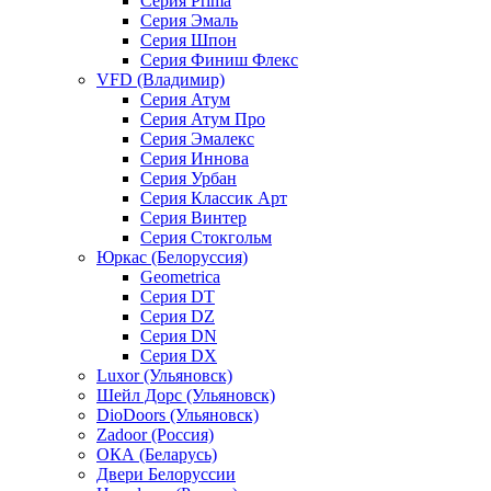
Серия Prima
Серия Эмаль
Серия Шпон
Серия Финиш Флекс
VFD (Владимир)
Серия Атум
Серия Атум Про
Серия Эмалекс
Серия Иннова
Серия Урбан
Серия Классик Арт
Серия Винтер
Серия Стокгольм
Юркас (Белоруссия)
Geometrica
Серия DT
Серия DZ
Серия DN
Серия DX
Luxor (Ульяновск)
Шейл Дорс (Ульяновск)
DioDoors (Ульяновск)
Zadoor (Россия)
ОКА (Беларусь)
Двери Белоруссии