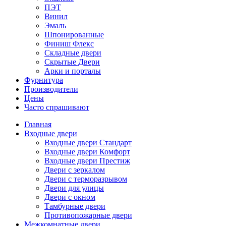
ПЭТ
Винил
Эмаль
Шпонированные
Финиш Флекс
Складные двери
Скрытые Двери
Арки и порталы
Фурнитура
Производители
Цены
Часто спрашивают
Главная
Входные двери
Входные двери Стандарт
Входные двери Комфорт
Входные двери Престиж
Двери с зеркалом
Двери с терморазрывом
Двери для улицы
Двери с окном
Тамбурные двери
Противопожарные двери
Межкомнатные двери