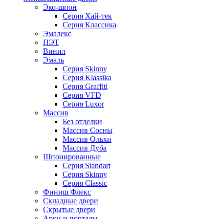
Эко-шпон
Серия Хай-тек
Серия Классика
Эмалекс
ПЭТ
Винил
Эмаль
Серия Skinny
Серия Klassika
Серия Graffiti
Серия VFD
Серия Luxor
Массив
Без отделки
Массив Сосны
Массив Ольхи
Массив Дуба
Шпонированные
Серия Standart
Серия Skinny
Серия Classic
Финиш Флекс
Складные двери
Скрытые двери
Арки и порталы