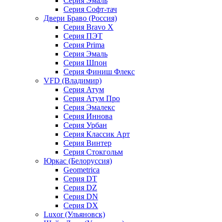
Серия Эмаль
Серия Софт-тач
Двери Браво (Россия)
Серия Bravo X
Серия ПЭТ
Серия Prima
Серия Эмаль
Серия Шпон
Серия Финиш Флекс
VFD (Владимир)
Серия Атум
Серия Атум Про
Серия Эмалекс
Серия Иннова
Серия Урбан
Серия Классик Арт
Серия Винтер
Серия Стокгольм
Юркас (Белоруссия)
Geometrica
Серия DT
Серия DZ
Серия DN
Серия DX
Luxor (Ульяновск)