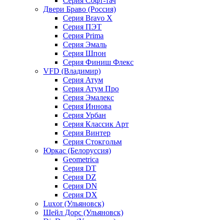
Серия Софт-тач
Двери Браво (Россия)
Серия Bravo X
Серия ПЭТ
Серия Prima
Серия Эмаль
Серия Шпон
Серия Финиш Флекс
VFD (Владимир)
Серия Атум
Серия Атум Про
Серия Эмалекс
Серия Иннова
Серия Урбан
Серия Классик Арт
Серия Винтер
Серия Стокгольм
Юркас (Белоруссия)
Geometrica
Серия DT
Серия DZ
Серия DN
Серия DX
Luxor (Ульяновск)
Шейл Дорс (Ульяновск)