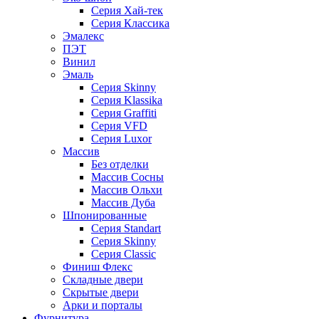
Серия Хай-тек
Серия Классика
Эмалекс
ПЭТ
Винил
Эмаль
Серия Skinny
Серия Klassika
Серия Graffiti
Серия VFD
Серия Luxor
Массив
Без отделки
Массив Сосны
Массив Ольхи
Массив Дуба
Шпонированные
Серия Standart
Серия Skinny
Серия Classic
Финиш Флекс
Складные двери
Скрытые двери
Арки и порталы
Фурнитура