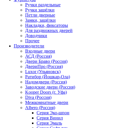
Ручки раздельные
Ручки защёлки
Петли дверные
Замки, защёлки
Накладки, фиксаторы
Для раздвижных дверей
Доводчики
Прочее
Производители
Входные двери
АСД (Россия)
Двери Браво (Россия)
ДвериПро (Россия)
Luxor (Ульяновск)
Ратибор (Йошкар-Ола)
Надомдвери (Россия)
Заводские двери (Россия)
Kooper Doors (г. Уфа)
Diva (Россия)
Межкомнатные двери
Albero (Россия)
Серия Эко-шпон
Серия Винил
Серия Эмаль