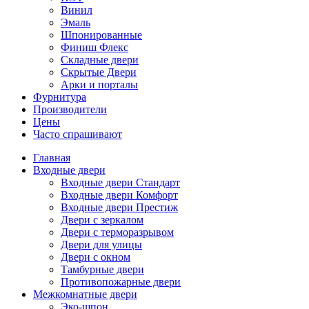
Винил
Эмаль
Шпонированные
Финиш Флекс
Складные двери
Скрытые Двери
Арки и порталы
Фурнитура
Производители
Цены
Часто спрашивают
Главная
Входные двери
Входные двери Стандарт
Входные двери Комфорт
Входные двери Престиж
Двери с зеркалом
Двери с терморазрывом
Двери для улицы
Двери с окном
Тамбурные двери
Противопожарные двери
Межкомнатные двери
Эко-шпон