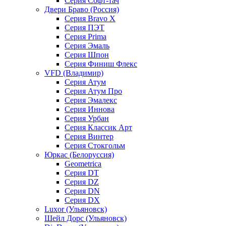
Серия Софт-тач
Двери Браво (Россия)
Серия Bravo X
Серия ПЭТ
Серия Prima
Серия Эмаль
Серия Шпон
Серия Финиш Флекс
VFD (Владимир)
Серия Атум
Серия Атум Про
Серия Эмалекс
Серия Иннова
Серия Урбан
Серия Классик Арт
Серия Винтер
Серия Стокгольм
Юркас (Белоруссия)
Geometrica
Серия DT
Серия DZ
Серия DN
Серия DX
Luxor (Ульяновск)
Шейл Дорс (Ульяновск)