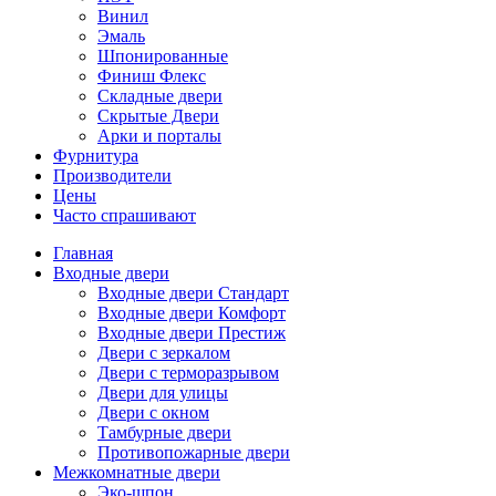
Винил
Эмаль
Шпонированные
Финиш Флекс
Складные двери
Скрытые Двери
Арки и порталы
Фурнитура
Производители
Цены
Часто спрашивают
Главная
Входные двери
Входные двери Стандарт
Входные двери Комфорт
Входные двери Престиж
Двери с зеркалом
Двери с терморазрывом
Двери для улицы
Двери с окном
Тамбурные двери
Противопожарные двери
Межкомнатные двери
Эко-шпон