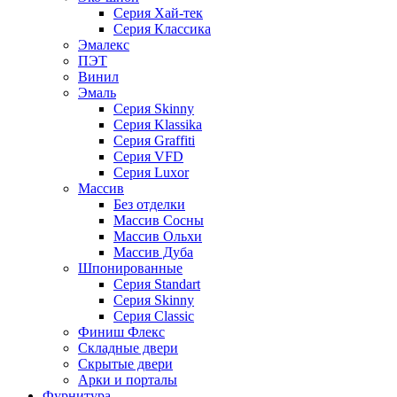
Серия Хай-тек
Серия Классика
Эмалекс
ПЭТ
Винил
Эмаль
Серия Skinny
Серия Klassika
Серия Graffiti
Серия VFD
Серия Luxor
Массив
Без отделки
Массив Сосны
Массив Ольхи
Массив Дуба
Шпонированные
Серия Standart
Серия Skinny
Серия Classic
Финиш Флекс
Складные двери
Скрытые двери
Арки и порталы
Фурнитура