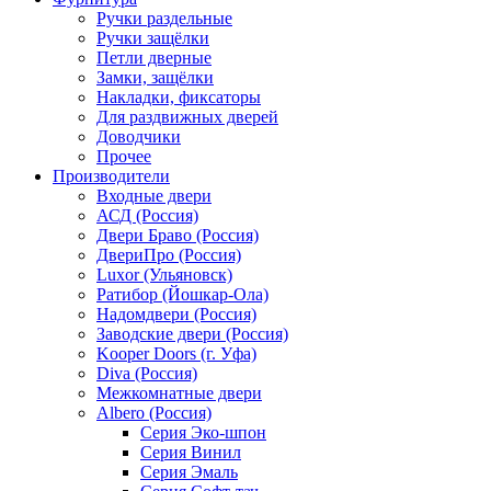
Ручки раздельные
Ручки защёлки
Петли дверные
Замки, защёлки
Накладки, фиксаторы
Для раздвижных дверей
Доводчики
Прочее
Производители
Входные двери
АСД (Россия)
Двери Браво (Россия)
ДвериПро (Россия)
Luxor (Ульяновск)
Ратибор (Йошкар-Ола)
Надомдвери (Россия)
Заводские двери (Россия)
Kooper Doors (г. Уфа)
Diva (Россия)
Межкомнатные двери
Albero (Россия)
Серия Эко-шпон
Серия Винил
Серия Эмаль