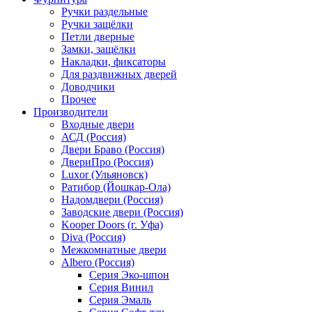
Ручки раздельные
Ручки защёлки
Петли дверные
Замки, защёлки
Накладки, фиксаторы
Для раздвижных дверей
Доводчики
Прочее
Производители
Входные двери
АСД (Россия)
Двери Браво (Россия)
ДвериПро (Россия)
Luxor (Ульяновск)
Ратибор (Йошкар-Ола)
Надомдвери (Россия)
Заводские двери (Россия)
Kooper Doors (г. Уфа)
Diva (Россия)
Межкомнатные двери
Albero (Россия)
Серия Эко-шпон
Серия Винил
Серия Эмаль