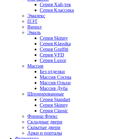
Серия Хай-тек
Серия Классика
Эмалекс
ПЭТ
Винил
Эмаль
Серия Skinny
Серия Klassika
Серия Graffiti
Серия VFD
Серия Luxor
Массив
Без отделки
Массив Сосны
Массив Ольхи
Массив Дуба
Шпонированные
Серия Standart
Серия Skinny
Серия Classic
Финиш Флекс
Складные двери
Скрытые двери
Арки и порталы
Фурнитура