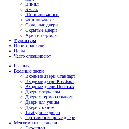
Винил
Эмаль
Шпонированные
Финиш Флекс
Складные двери
Скрытые Двери
Арки и порталы
Фурнитура
Производители
Цены
Часто спрашивают
Главная
Входные двери
Входные двери Стандарт
Входные двери Комфорт
Входные двери Престиж
Двери с зеркалом
Двери с терморазрывом
Двери для улицы
Двери с окном
Тамбурные двери
Противопожарные двери
Межкомнатные двери
Эко-шпон