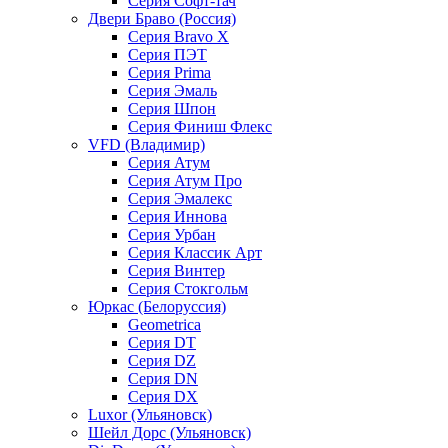
Серия Софт-тач
Двери Браво (Россия)
Серия Bravo X
Серия ПЭТ
Серия Prima
Серия Эмаль
Серия Шпон
Серия Финиш Флекс
VFD (Владимир)
Серия Атум
Серия Атум Про
Серия Эмалекс
Серия Иннова
Серия Урбан
Серия Классик Арт
Серия Винтер
Серия Стокгольм
Юркас (Белоруссия)
Geometrica
Серия DT
Серия DZ
Серия DN
Серия DX
Luxor (Ульяновск)
Шейл Дорс (Ульяновск)