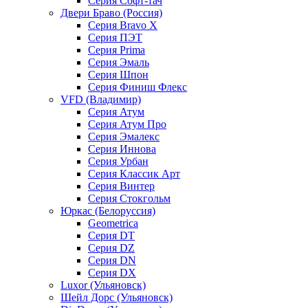
Серия Софт-тач
Двери Браво (Россия)
Серия Bravo X
Серия ПЭТ
Серия Prima
Серия Эмаль
Серия Шпон
Серия Финиш Флекс
VFD (Владимир)
Серия Атум
Серия Атум Про
Серия Эмалекс
Серия Иннова
Серия Урбан
Серия Классик Арт
Серия Винтер
Серия Стокгольм
Юркас (Белоруссия)
Geometrica
Серия DT
Серия DZ
Серия DN
Серия DX
Luxor (Ульяновск)
Шейл Дорс (Ульяновск)