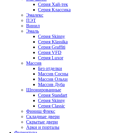
Серия Хай-тек
Серия Классика
Эмалекс
ПЭТ
Винил
Эмаль
Серия Skinny
Серия Klassika
Серия Graffiti
Серия VFD
Серия Luxor
Массив
Без отделки
Массив Сосны
Массив Ольхи
Массив Дуба
Шпонированные
Серия Standart
Серия Skinny
Серия Classic
Финиш Флекс
Складные двери
Скрытые двери
Арки и порталы
Фурнитура