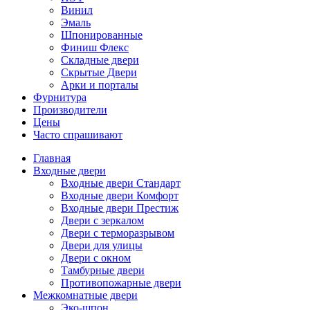
Винил
Эмаль
Шпонированные
Финиш Флекс
Складные двери
Скрытые Двери
Арки и порталы
Фурнитура
Производители
Цены
Часто спрашивают
Главная
Входные двери
Входные двери Стандарт
Входные двери Комфорт
Входные двери Престиж
Двери с зеркалом
Двери с терморазрывом
Двери для улицы
Двери с окном
Тамбурные двери
Противопожарные двери
Межкомнатные двери
Эко-шпон