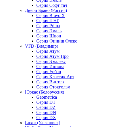
Серия Эмаль
Серия Софт-тач
Двери Браво (Россия)
Серия Bravo X
Серия ПЭТ
Серия Prima
Серия Эмаль
Серия Шпон
Серия Финиш Флекс
VFD (Владимир)
Серия Атум
Серия Атум Про
Серия Эмалекс
Серия Иннова
Серия Урбан
Серия Классик Арт
Серия Винтер
Серия Стокгольм
Юркас (Белоруссия)
Geometrica
Серия DT
Серия DZ
Серия DN
Серия DX
Luxor (Ульяновск)