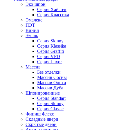
Эко-шпон
Серия Хай-тек
Серия Классика
Эмалекс
ПЭТ
Винил
Эмаль
Серия Skinny
Серия Klassika
Серия Graffiti
Серия VFD
Серия Luxor
Массив
Без отделки
Массив Сосны
Массив Ольхи
Массив Дуба
Шпонированные
Серия Standart
Серия Skinny
Серия Classic
Финиш Флекс
Складные двери
Скрытые двери
Арки и порталы