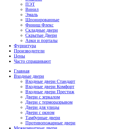
ПЭТ
Винил
Эмаль
Шпонированные
Финиш Флекс
Складные двери
Скрытые Двери
Арки и порталы
Фурнитура
Производители
Цены
Часто спрашивают
Главная
Входные двери
Входные двери Стандарт
Входные двери Комфорт
Входные двери Престиж
Двери с зеркалом
Двери с терморазрывом
Двери для улицы
Двери с окном
Тамбурные двери
Противопожарные двери
Межкомнатные двери