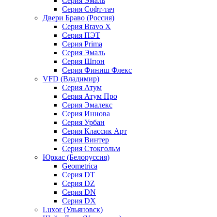
Серия Эмаль
Серия Софт-тач
Двери Браво (Россия)
Серия Bravo X
Серия ПЭТ
Серия Prima
Серия Эмаль
Серия Шпон
Серия Финиш Флекс
VFD (Владимир)
Серия Атум
Серия Атум Про
Серия Эмалекс
Серия Иннова
Серия Урбан
Серия Классик Арт
Серия Винтер
Серия Стокгольм
Юркас (Белоруссия)
Geometrica
Серия DT
Серия DZ
Серия DN
Серия DX
Luxor (Ульяновск)