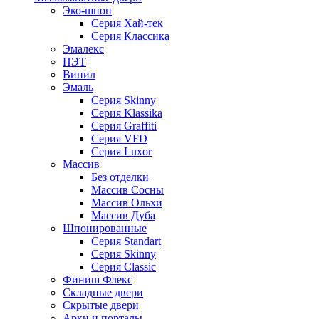
Эко-шпон
Серия Хай-тек
Серия Классика
Эмалекс
ПЭТ
Винил
Эмаль
Серия Skinny
Серия Klassika
Серия Graffiti
Серия VFD
Серия Luxor
Массив
Без отделки
Массив Сосны
Массив Ольхи
Массив Дуба
Шпонированные
Серия Standart
Серия Skinny
Серия Classic
Финиш Флекс
Складные двери
Скрытые двери
Арки и порталы