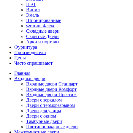
ПЭТ
Винил
Эмаль
Шпонированные
Финиш Флекс
Складные двери
Скрытые Двери
Арки и порталы
Фурнитура
Производители
Цены
Часто спрашивают
Главная
Входные двери
Входные двери Стандарт
Входные двери Комфорт
Входные двери Престиж
Двери с зеркалом
Двери с терморазрывом
Двери для улицы
Двери с окном
Тамбурные двери
Противопожарные двери
Межкомнатные двери