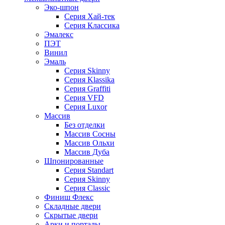
Эко-шпон
Серия Хай-тек
Серия Классика
Эмалекс
ПЭТ
Винил
Эмаль
Серия Skinny
Серия Klassika
Серия Graffiti
Серия VFD
Серия Luxor
Массив
Без отделки
Массив Сосны
Массив Ольхи
Массив Дуба
Шпонированные
Серия Standart
Серия Skinny
Серия Classic
Финиш Флекс
Складные двери
Скрытые двери
Арки и порталы