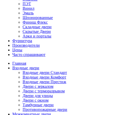
ПЭТ
Винил
Эмаль
Шпонированные
Финиш Флекс
Складные двери
Скрытые Двери
Арки и порталы
Фурнитура
Производители
Цены
Часто спрашивают
Главная
Входные двери
Входные двери Стандарт
Входные двери Комфорт
Входные двери Престиж
Двери с зеркалом
Двери с терморазрывом
Двери для улицы
Двери с окном
Тамбурные двери
Противопожарные двери
Межкомнатные двери