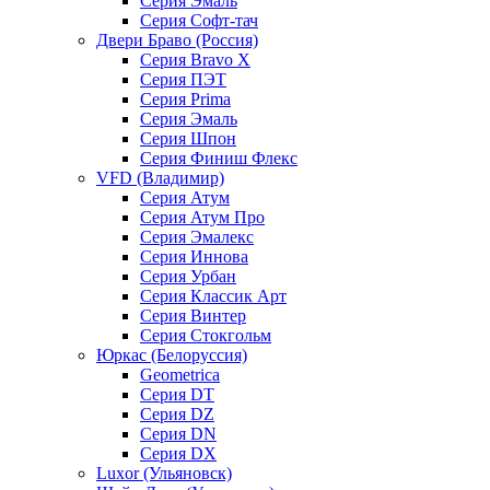
Серия Эмаль
Серия Софт-тач
Двери Браво (Россия)
Серия Bravo X
Серия ПЭТ
Серия Prima
Серия Эмаль
Серия Шпон
Серия Финиш Флекс
VFD (Владимир)
Серия Атум
Серия Атум Про
Серия Эмалекс
Серия Иннова
Серия Урбан
Серия Классик Арт
Серия Винтер
Серия Стокгольм
Юркас (Белоруссия)
Geometrica
Серия DT
Серия DZ
Серия DN
Серия DX
Luxor (Ульяновск)