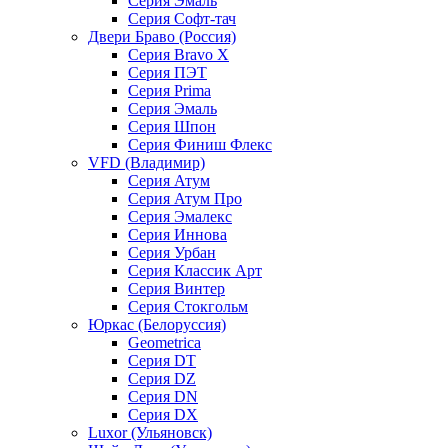
Серия Эмаль
Серия Софт-тач
Двери Браво (Россия)
Серия Bravo X
Серия ПЭТ
Серия Prima
Серия Эмаль
Серия Шпон
Серия Финиш Флекс
VFD (Владимир)
Серия Атум
Серия Атум Про
Серия Эмалекс
Серия Иннова
Серия Урбан
Серия Классик Арт
Серия Винтер
Серия Стокгольм
Юркас (Белоруссия)
Geometrica
Серия DT
Серия DZ
Серия DN
Серия DX
Luxor (Ульяновск)