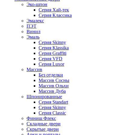
Эко-шпон
Серия Хай-тек
Серия Классика
Эмалекс
ПЭТ
Винил
Эмаль
Серия Skinny
Серия Klassika
Серия Graffiti
Серия VFD
Серия Luxor
Массив
Без отделки
Массив Сосны
Массив Ольхи
Массив Дуба
Шпонированные
Серия Standart
Серия Skinny
Серия Classic
Финиш Флекс
Складные двери
Скрытые двери
Арки и порталы