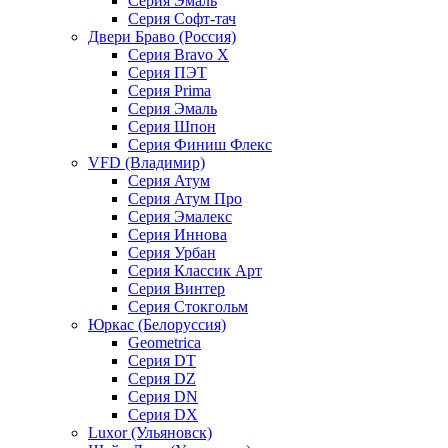
Серия Эмаль
Серия Софт-тач
Двери Браво (Россия)
Серия Bravo X
Серия ПЭТ
Серия Prima
Серия Эмаль
Серия Шпон
Серия Финиш Флекс
VFD (Владимир)
Серия Атум
Серия Атум Про
Серия Эмалекс
Серия Иннова
Серия Урбан
Серия Классик Арт
Серия Винтер
Серия Стокгольм
Юркас (Белоруссия)
Geometrica
Серия DT
Серия DZ
Серия DN
Серия DX
Luxor (Ульяновск)