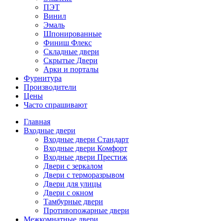
ПЭТ
Винил
Эмаль
Шпонированные
Финиш Флекс
Складные двери
Скрытые Двери
Арки и порталы
Фурнитура
Производители
Цены
Часто спрашивают
Главная
Входные двери
Входные двери Стандарт
Входные двери Комфорт
Входные двери Престиж
Двери с зеркалом
Двери с терморазрывом
Двери для улицы
Двери с окном
Тамбурные двери
Противопожарные двери
Межкомнатные двери