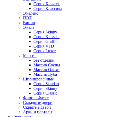
Серия Хай-тек
Серия Классика
Эмалекс
ПЭТ
Винил
Эмаль
Серия Skinny
Серия Klassika
Серия Graffiti
Серия VFD
Серия Luxor
Массив
Без отделки
Массив Сосны
Массив Ольхи
Массив Дуба
Шпонированные
Серия Standart
Серия Skinny
Серия Classic
Финиш Флекс
Складные двери
Скрытые двери
Арки и порталы
Фурнитура