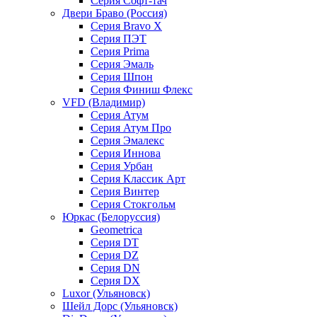
Серия Софт-тач
Двери Браво (Россия)
Серия Bravo X
Серия ПЭТ
Серия Prima
Серия Эмаль
Серия Шпон
Серия Финиш Флекс
VFD (Владимир)
Серия Атум
Серия Атум Про
Серия Эмалекс
Серия Иннова
Серия Урбан
Серия Классик Арт
Серия Винтер
Серия Стокгольм
Юркас (Белоруссия)
Geometrica
Серия DT
Серия DZ
Серия DN
Серия DX
Luxor (Ульяновск)
Шейл Дорс (Ульяновск)