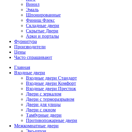
Винил
Эмаль
Шпонированные
Финиш Флекс
Складные двери
Скрытые Двери
Арки и порталы
Фурнитура
Производители
Цены
Часто спрашивают
Главная
Входные двери
Входные двери Стандарт
Входные двери Комфорт
Входные двери Престиж
Двери с зеркалом
Двери с терморазрывом
Двери для улицы
Двери с окном
Тамбурные двери
Противопожарные двери
Межкомнатные двери
Эко-шпон