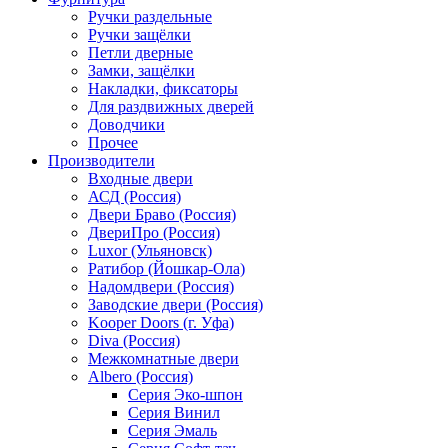
Ручки раздельные
Ручки защёлки
Петли дверные
Замки, защёлки
Накладки, фиксаторы
Для раздвижных дверей
Доводчики
Прочее
Производители
Входные двери
АСД (Россия)
Двери Браво (Россия)
ДвериПро (Россия)
Luxor (Ульяновск)
Ратибор (Йошкар-Ола)
Надомдвери (Россия)
Заводские двери (Россия)
Kooper Doors (г. Уфа)
Diva (Россия)
Межкомнатные двери
Albero (Россия)
Серия Эко-шпон
Серия Винил
Серия Эмаль