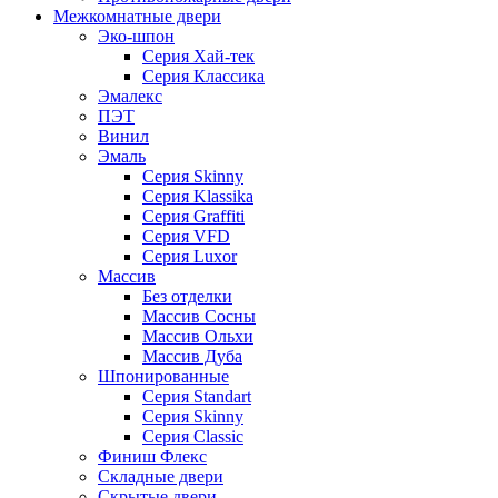
Межкомнатные двери
Эко-шпон
Серия Хай-тек
Серия Классика
Эмалекс
ПЭТ
Винил
Эмаль
Серия Skinny
Серия Klassika
Серия Graffiti
Серия VFD
Серия Luxor
Массив
Без отделки
Массив Сосны
Массив Ольхи
Массив Дуба
Шпонированные
Серия Standart
Серия Skinny
Серия Classic
Финиш Флекс
Складные двери
Скрытые двери