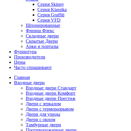
Серия Skinny
Серия Klassika
Серия Graffiti
Серия VFD
Шпонированные
Финиш Флекс
Складные двери
Скрытые Двери
Арки и порталы
Фурнитура
Производители
Цены
Часто спрашивают
Главная
Входные двери
Входные двери Стандарт
Входные двери Комфорт
Входные двери Престиж
Двери с зеркалом
Двери с терморазрывом
Двери для улицы
Двери с окном
Тамбурные двери
Противопожарные двери