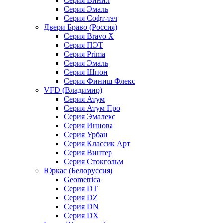
Серия Винил
Серия Эмаль
Серия Софт-тач
Двери Браво (Россия)
Серия Bravo X
Серия ПЭТ
Серия Prima
Серия Эмаль
Серия Шпон
Серия Финиш Флекс
VFD (Владимир)
Серия Атум
Серия Атум Про
Серия Эмалекс
Серия Иннова
Серия Урбан
Серия Классик Арт
Серия Винтер
Серия Стокгольм
Юркас (Белоруссия)
Geometrica
Серия DT
Серия DZ
Серия DN
Серия DX