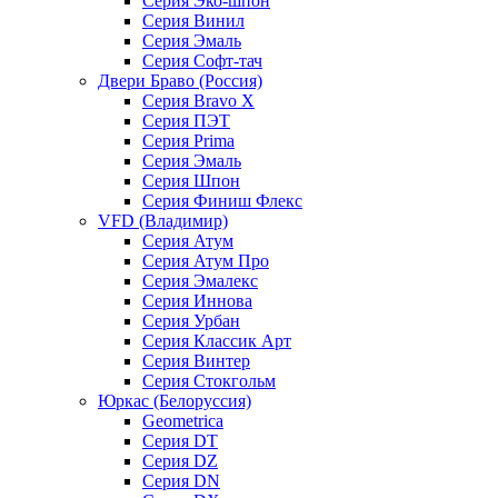
Серия Эко-шпон
Серия Винил
Серия Эмаль
Серия Софт-тач
Двери Браво (Россия)
Серия Bravo X
Серия ПЭТ
Серия Prima
Серия Эмаль
Серия Шпон
Серия Финиш Флекс
VFD (Владимир)
Серия Атум
Серия Атум Про
Серия Эмалекс
Серия Иннова
Серия Урбан
Серия Классик Арт
Серия Винтер
Серия Стокгольм
Юркас (Белоруссия)
Geometrica
Серия DT
Серия DZ
Серия DN