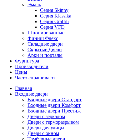
Эмаль
Серия Skinny
Серия Klassika
Серия Graffiti
Серия VFD
Шпонированные
Финиш Флекс
Складные двери
Скрытые Двери
Арки и порталы
Фурнитура
Производители
Цены
Часто спрашивают
Главная
Входные двери
Входные двери Стандарт
Входные двери Комфорт
Входные двери Престиж
Двери с зеркалом
Двери с терморазрывом
Двери для улицы
Двери с окном
Тамбурные двери