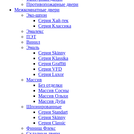
Противопожарные двери
Межкомнатные двери
Эко-шпон
Серия Хай-тек
Серия Классика
Эмалекс
ПЭТ
Винил
Эмаль
Серия Skinny
Серия Klassika
Серия Graffiti
Серия VFD
Серия Luxor
Массив
Без отделки
Массив Сосны
Массив Ольхи
Массив Дуба
Шпонированные
Серия Standart
Серия Skinny
Серия Classic
Финиш Флекс
Складные двери