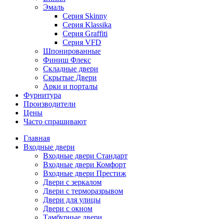
Эмаль
Серия Skinny
Серия Klassika
Серия Graffiti
Серия VFD
Шпонированные
Финиш Флекс
Складные двери
Скрытые Двери
Арки и порталы
Фурнитура
Производители
Цены
Часто спрашивают
Главная
Входные двери
Входные двери Стандарт
Входные двери Комфорт
Входные двери Престиж
Двери с зеркалом
Двери с терморазрывом
Двери для улицы
Двери с окном
Тамбурные двери