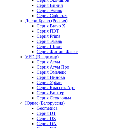
Серия Эко-шпон
Серия Винил
Серия Эмаль
Серия Софт-тач
Двери Браво (Россия)
Серия Bravo X
Серия ПЭТ
Серия Prima
Серия Эмаль
Серия Шпон
Серия Финиш Флекс
VFD (Владимир)
Серия Атум
Серия Атум Про
Серия Эмалекс
Серия Иннова
Серия Урбан
Серия Классик Арт
Серия Винтер
Серия Стокгольм
Юркас (Белоруссия)
Geometrica
Серия DT
Серия DZ
Серия DN