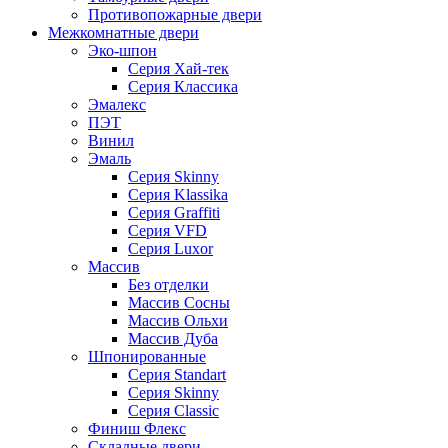
Противопожарные двери
Межкомнатные двери
Эко-шпон
Серия Хай-тек
Серия Классика
Эмалекс
ПЭТ
Винил
Эмаль
Серия Skinny
Серия Klassika
Серия Graffiti
Серия VFD
Серия Luxor
Массив
Без отделки
Массив Сосны
Массив Ольхи
Массив Дуба
Шпонированные
Серия Standart
Серия Skinny
Серия Classic
Финиш Флекс
Складные двери