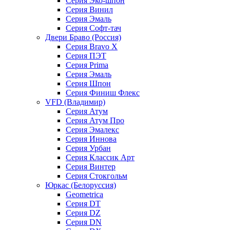
Серия Эко-шпон
Серия Винил
Серия Эмаль
Серия Софт-тач
Двери Браво (Россия)
Серия Bravo X
Серия ПЭТ
Серия Prima
Серия Эмаль
Серия Шпон
Серия Финиш Флекс
VFD (Владимир)
Серия Атум
Серия Атум Про
Серия Эмалекс
Серия Иннова
Серия Урбан
Серия Классик Арт
Серия Винтер
Серия Стокгольм
Юркас (Белоруссия)
Geometrica
Серия DT
Серия DZ
Серия DN