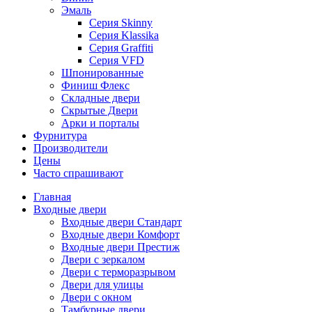
Эмаль
Серия Skinny
Серия Klassika
Серия Graffiti
Серия VFD
Шпонированные
Финиш Флекс
Складные двери
Скрытые Двери
Арки и порталы
Фурнитура
Производители
Цены
Часто спрашивают
Главная
Входные двери
Входные двери Стандарт
Входные двери Комфорт
Входные двери Престиж
Двери с зеркалом
Двери с терморазрывом
Двери для улицы
Двери с окном
Тамбурные двери