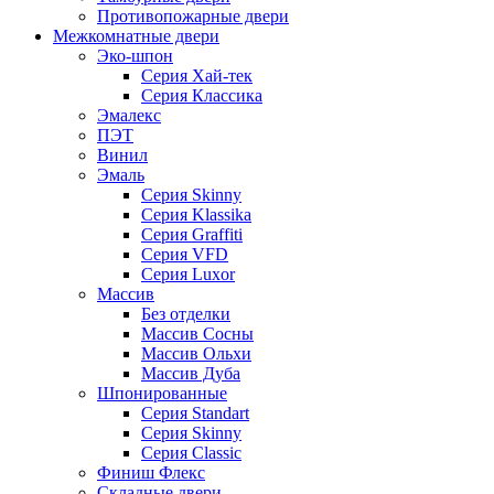
Противопожарные двери
Межкомнатные двери
Эко-шпон
Серия Хай-тек
Серия Классика
Эмалекс
ПЭТ
Винил
Эмаль
Серия Skinny
Серия Klassika
Серия Graffiti
Серия VFD
Серия Luxor
Массив
Без отделки
Массив Сосны
Массив Ольхи
Массив Дуба
Шпонированные
Серия Standart
Серия Skinny
Серия Classic
Финиш Флекс
Складные двери