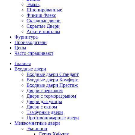
Эмаль
Шпонированные
Финиш Флекс
Складные двери
Скрытые Двери
Арки и порталы
Фурнитура
Производители
Цены
Часто спрашивают
Главная
Входные двери
Входные двери Стандарт
Входные двери Комфорт
Входные двери Престиж
Двери с зеркалом
Двери с терморазрывом
Двери для улицы
Двери с окном
Тамбурные двери
Противопожарные двери
Межкомнатные двери
Эко-шпон
Серия Хай-тек