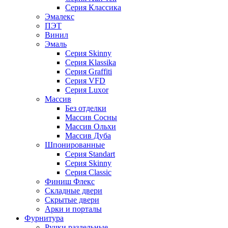
Серия Классика
Эмалекс
ПЭТ
Винил
Эмаль
Серия Skinny
Серия Klassika
Серия Graffiti
Серия VFD
Серия Luxor
Массив
Без отделки
Массив Сосны
Массив Ольхи
Массив Дуба
Шпонированные
Серия Standart
Серия Skinny
Серия Classic
Финиш Флекс
Складные двери
Скрытые двери
Арки и порталы
Фурнитура
Ручки раздельные