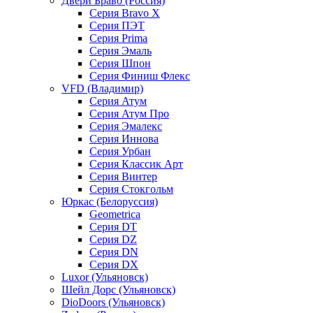
Двери Браво (Россия)
Серия Bravo X
Серия ПЭТ
Серия Prima
Серия Эмаль
Серия Шпон
Серия Финиш Флекс
VFD (Владимир)
Серия Атум
Серия Атум Про
Серия Эмалекс
Серия Иннова
Серия Урбан
Серия Классик Арт
Серия Винтер
Серия Стокгольм
Юркас (Белоруссия)
Geometrica
Серия DT
Серия DZ
Серия DN
Серия DX
Luxor (Ульяновск)
Шейл Дорс (Ульяновск)
DioDoors (Ульяновск)