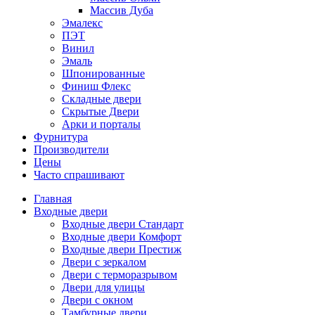
Массив Дуба
Эмалекс
ПЭТ
Винил
Эмаль
Шпонированные
Финиш Флекс
Складные двери
Скрытые Двери
Арки и порталы
Фурнитура
Производители
Цены
Часто спрашивают
Главная
Входные двери
Входные двери Стандарт
Входные двери Комфорт
Входные двери Престиж
Двери с зеркалом
Двери с терморазрывом
Двери для улицы
Двери с окном
Тамбурные двери