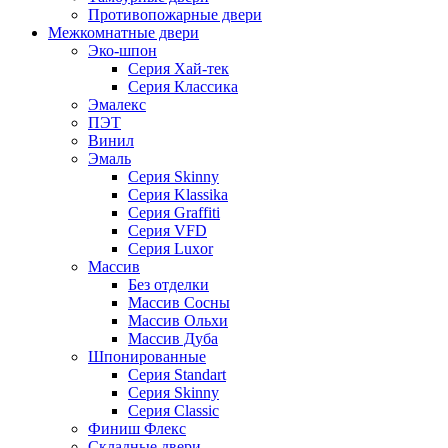
Противопожарные двери
Межкомнатные двери
Эко-шпон
Серия Хай-тек
Серия Классика
Эмалекс
ПЭТ
Винил
Эмаль
Серия Skinny
Серия Klassika
Серия Graffiti
Серия VFD
Серия Luxor
Массив
Без отделки
Массив Сосны
Массив Ольхи
Массив Дуба
Шпонированные
Серия Standart
Серия Skinny
Серия Classic
Финиш Флекс
Складные двери