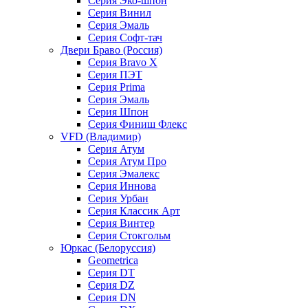
Серия Эко-шпон
Серия Винил
Серия Эмаль
Серия Софт-тач
Двери Браво (Россия)
Серия Bravo X
Серия ПЭТ
Серия Prima
Серия Эмаль
Серия Шпон
Серия Финиш Флекс
VFD (Владимир)
Серия Атум
Серия Атум Про
Серия Эмалекс
Серия Иннова
Серия Урбан
Серия Классик Арт
Серия Винтер
Серия Стокгольм
Юркас (Белоруссия)
Geometrica
Серия DT
Серия DZ
Серия DN